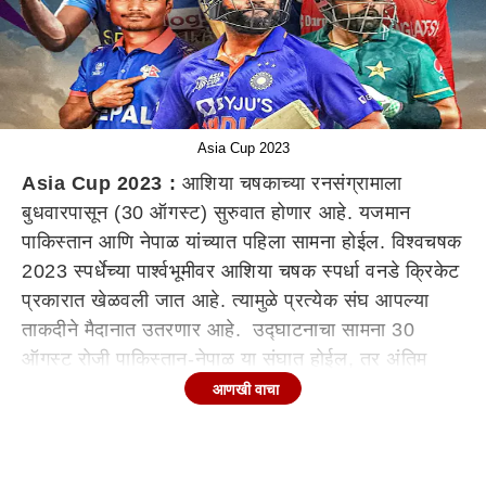
Asia Cup 2023
Asia Cup 2023 :
आशिया चषकाच्या रनसंग्रामाला
बुधवारपासून (30 ऑगस्ट) सुरुवात होणार आहे. यजमान
पाकिस्तान आणि नेपाळ यांच्यात पहिला सामना होईल. विश्वचषक
2023 स्पर्धेच्या पार्श्वभूमीवर आशिया चषक स्पर्धा वनडे क्रिकेट
प्रकारात खेळवली जात आहे. त्यामुळे प्रत्येक संघ आपल्या
ताकदीने मैदानात उतरणार आहे. उद्घाटनाचा सामना 30
ऑगस्ट रोजी पाकिस्तान-नेपाळ या संघात होईल, तर अंतिम
सामना 17 सप्टेंबर रोजी होणार आहे. अंतिम सामन्यासह स्पर्धेत
आणखी वाचा
एकूण 13 सामने खेळले जातील. त्यानंतर आशियाचा किंग कोण
? हे समजणार आहे. आशिया चषकासंदर्भातील सर्व माहिती
जाणून घेऊयात...