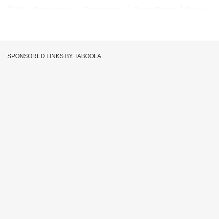
Tags :
Technology
Smartphone
Smart Phone
Nokia
SPONSORED LINKS BY TABOOLA