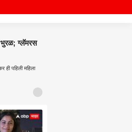
भुरळ; ग्लॅमरस
र ही पहिली महिला