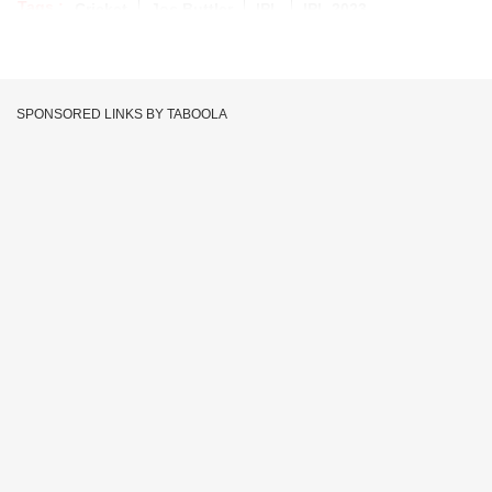
Tags :
Cricket
Jos Buttler
IPL
IPL 2023
SPONSORED LINKS BY TABOOLA