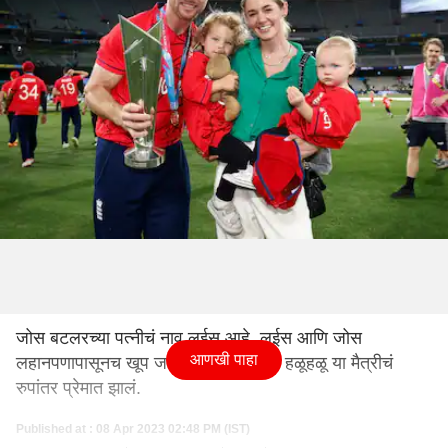
जोस बटलरच्या पत्नीचं नाव लुईस आहे. लुईस आणि जोस
आणखी पाहा
लहानपणापासूनच खूप जवळचे मित्र आहेत. हळूहळू या मैत्रीचं
रुपांतर प्रेमात झालं.
Published at : 08 Apr 2023 02:48 PM (IST)