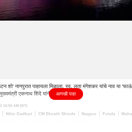
 शो' नागपुरात पाहायला मिळाला. स्व. लता मंगेशकर यांचे नाव या 'फाऊंट
ख्यमंत्री एकनाथ शिंदे यांनी सांगितले.
आणखी पाहा
22 10:56 AM (IST)
Nitin Gadkari
CM Eknath Shinde
Nagpur
Futala
Maha
Futala Lake Fountain Show
Nagpur Tourism