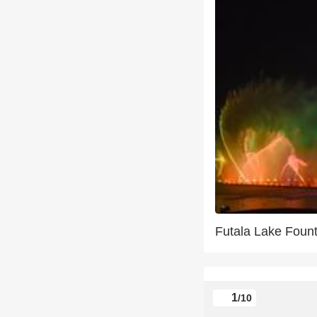
Futala Lake Foun
1
/10