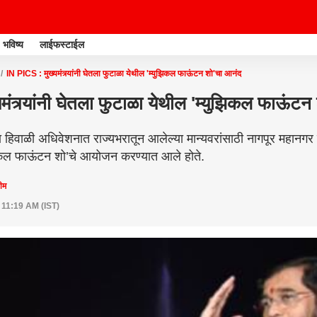
भविष्य
लाईफस्टाईल
IN PICS : मुख्यमंत्र्यांनी घेतला फुटाळा येथील 'म्युझिकल फाऊंटन शो'चा आनंद
मंत्र्यांनी घेतला फुटाळा येथील 'म्युझिकल फाऊंट
ा हिवाळी अधिवेशनात राज्यभरातून आलेल्या मान्यवरांसाठी नागपूर महानगर
ुझिकल फाऊंटन शो’चे आयोजन करण्यात आले होते.
टीम
 11:19 AM (IST)