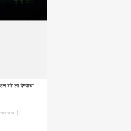
न शो' ला देण्याचा
rashtra