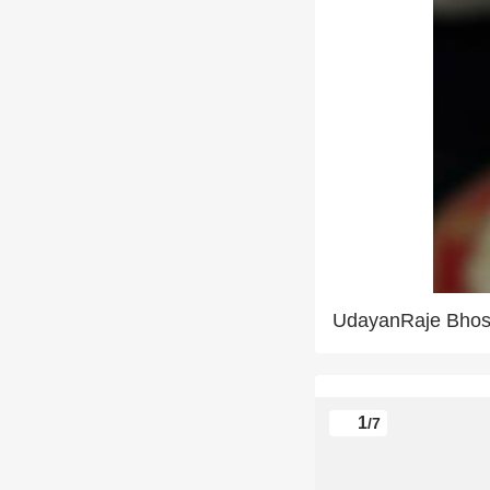
UdayanRaje Bhos
1
/7