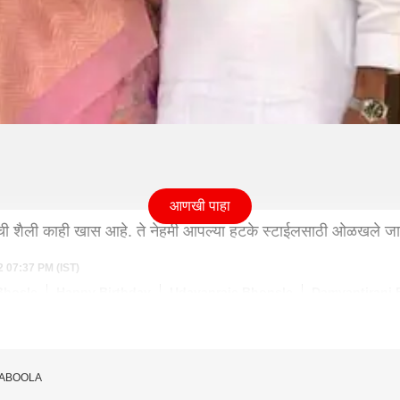
आणखी पाहा
ची शैली काही खास आहे. ते नेहमी आपल्या हटके स्टाईलसाठी ओळखले ज
2 07:37 PM (IST)
Bhosle
Happy Birthday
Udayanraje Bhonsle
Damyantirani 
TABOOLA