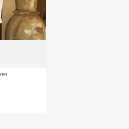
ातात
Bhonsle