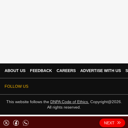
ABOUT US
FEEDBACK
CAREERS
ADVERTISE WITH US
S
FOLLOW US
This website follows the
DNPA Code of Ethics.
Copyright@2026.
All rights reserved.
NEXT