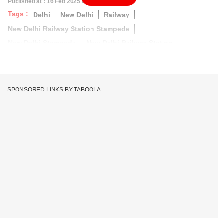
Published at : 16 Feb 2025 07:17 AM (IST)
Tags :
Delhi
New Delhi
Railway
New Delhi Railway Station Stampede
New Delhi Stampede
New Delhi Railway Station
SPONSORED LINKS BY TABOOLA