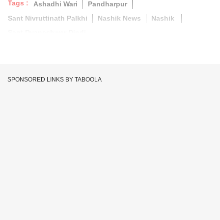
Tags :
Ashadhi Wari
Pandharpur
Sant Nivruttinath Palkhi
Nashik News
Nashik
Sant Dyaneshwer Dindi
SPONSORED LINKS BY TABOOLA