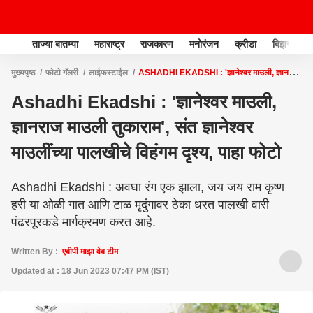
ताज्या बातम्या
महाराष्ट्र
राजकारण
मनोरंजन
क्रीडा
बिझनेस
मुख्यपृष्ठ
फोटो गॅलरी
लाईफस्टाईल
ASHADHI EKADSHI : 'ज्ञानेश्वर माउली, ज्ञानराज
माउली तुकाराम', संत ज्ञानेश्वर माउलींच्या पालखीचे विहंगम दृश्य, पाहा फोटो
Ashadhi Ekadshi : 'ज्ञानेश्वर माउली,
ज्ञानराज माउली तुकाराम', संत ज्ञानेश्वर
माउलींच्या पालखीचे विहंगम दृश्य, पाहा फोटो
Ashadhi Ekadshi : अवघा रंग एक झाला, जय जय राम कृष्ण
हरी या ओळी गात आणि टाळ मृदुंगावर ठेका धरत पालखी वारी
पंढरपूरकडे मार्गक्रमण करत आहे.
Written By :
एबीपी माझा वेब टीम
Updated at : 18 Jun 2023 07:47 PM (IST)