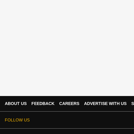
ABOUT US
FEEDBACK
CAREERS
ADVERTISE WITH US
S
FOLLOW US