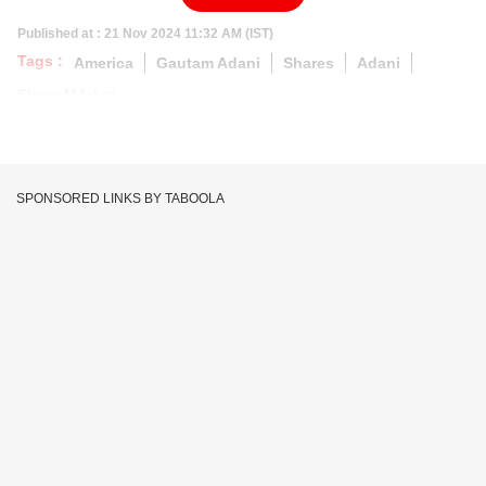
Published at : 21 Nov 2024 11:32 AM (IST)
Tags :
America
Gautam Adani
Shares
Adani
Share MArket
SPONSORED LINKS BY TABOOLA