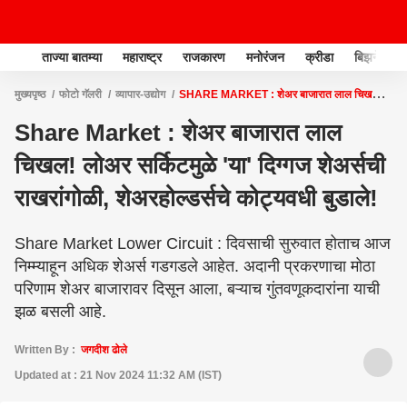
ताज्या बातम्या
महाराष्ट्र
राजकारण
मनोरंजन
क्रीडा
बिझनेस
मुख्यपृष्ठ
फोटो गॅलरी
व्यापार-उद्योग
SHARE MARKET : शेअर बाजारात लाल चिखल!
लोअर सर्किटमुळे 'या' दिग्गज शेअर्सची राखरांगोळी, शेअरहोल्डर्सचे कोट्यवधी बुडाले!
Share Market : शेअर बाजारात लाल
चिखल! लोअर सर्किटमुळे 'या' दिग्गज शेअर्सची
राखरांगोळी, शेअरहोल्डर्सचे कोट्यवधी बुडाले!
Share Market Lower Circuit : दिवसाची सुरुवात होताच आज
निम्म्याहून अधिक शेअर्स गडगडले आहेत. अदानी प्रकरणाचा मोठा
परिणाम शेअर बाजारावर दिसून आला, बऱ्याच गुंतवणूकदारांना याची
झळ बसली आहे.
Written By :
जगदीश ढोले
Updated at : 21 Nov 2024 11:32 AM (IST)