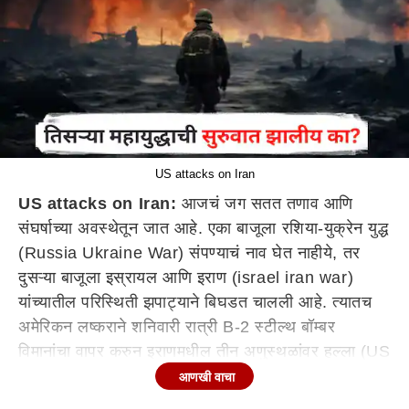
US attacks on Iran
US attacks on Iran:
आजचं जग सतत तणाव आणि
संघर्षाच्या अवस्थेतून जात आहे. एका बाजूला रशिया-युक्रेन युद्ध
(Russia Ukraine War) संपण्याचं नाव घेत नाहीये, तर
दुसऱ्या बाजूला इस्रायल आणि इराण (israel iran war)
यांच्यातील परिस्थिती झपाट्याने बिघडत चालली आहे. त्यातच
अमेरिकन लष्कराने शनिवारी रात्री B-2 स्टील्थ बॉम्बर
विमानांचा वापर करुन इराणमधील तीन अणुस्थळांवर हल्ला (US
attacks on Iran) केलाय. इराणच्या फोर्डो, नातांझ, एसफहान
आणखी वाचा
या तीन आण्विक तळांवर अमेरिकेने हल्ले केले आहेत. यानंतर