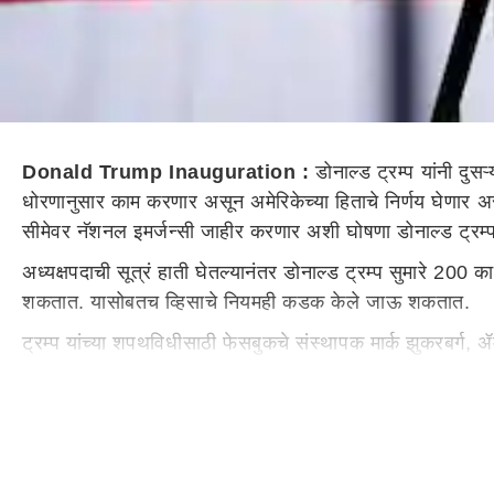
Donald Trump Inauguration :
डोनाल्ड ट्रम्प यांनी दुसऱ
धोरणानुसार काम करणार असून अमेरिकेच्या हिताचे निर्णय घेणार असल
सीमेवर नॅशनल इमर्जन्सी जाहीर करणार अशी घोषणा डोनाल्ड ट्रम्प
अध्यक्षपदाची सूत्रं हाती घेतल्यानंतर डोनाल्ड ट्रम्प सुमारे 200 क
शकतात. यासोबतच व्हिसाचे नियमही कडक केले जाऊ शकतात.
ट्रम्प यांच्या शपथविधीसाठी फेसबुकचे संस्थापक मार्क झुकरबर्ग, 
ट्रम्प यांनी त्यांच्या पदाच्या पहिल्याच दिवशी सुमारे 100 कार्
ड्रग्ज तस्करांना दहशतवादी घोषित करणार
ट्रम्प यांनी अमेरिकेच्या इतिहासातील सर्वात मोठी हद्दपारी मोहीम स
संस्थांना दहशतवादी संघटना म्हणून घोषित करण्यासाठी देखील पाव