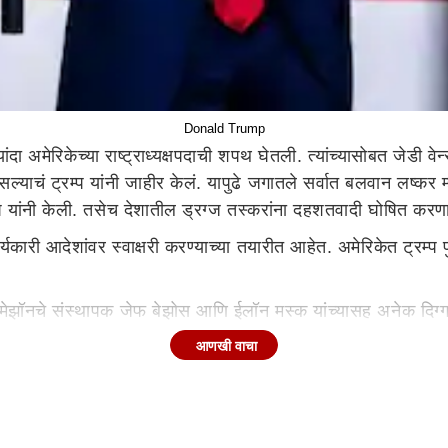
Donald Trump
्यांदा अमेरिकेच्या राष्ट्राध्यक्षपदाची शपथ घेतली. त्यांच्यासोबत जेडी व
्याचं ट्रम्प यांनी जाहीर केलं. यापुढे जगातले सर्वात बलवान लष्कर म
 यांनी केली. तसेच देशातील ड्रग्ज तस्करांना दहशतवादी घोषित करणा
ार्यकारी आदेशांवर स्वाक्षरी करण्याच्या तयारीत आहेत. अमेरिकेत ट्रम्प
ॲमेझॉनचे संस्थापक जेफ बेझोस आणि ईलॉन मस्क यांच्यासह अनेक दिग्गजा
यकारी आदेश जारी करण्याचे वचन दिले आहे. यापैकी बरेच आदेश बायडेन प
आणखी वाचा
ुरू करण्याचे आश्वासन दिले आहे. जेणेकरून देशात बेकायदेशीरपणे राहणाऱ्
ले उचलू शकतात. स्थलांतरित सुरक्षा प्रोटोकॉल धोरणाची थेट पुनर्स