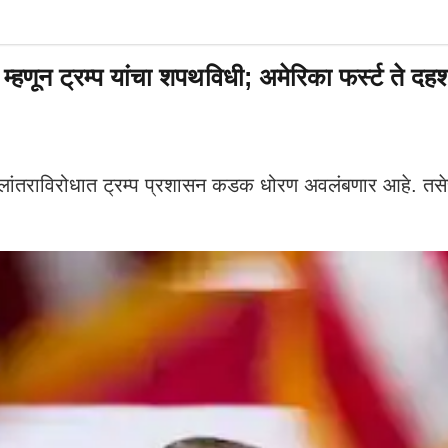
्हणून ट्रम्प यांचा शपथविधी; अमेरिका फर्स्ट ते दहश
लांतराविरोधात ट्रम्प प्रशासन कडक धोरण अवलंबणार आहे. तसेच 