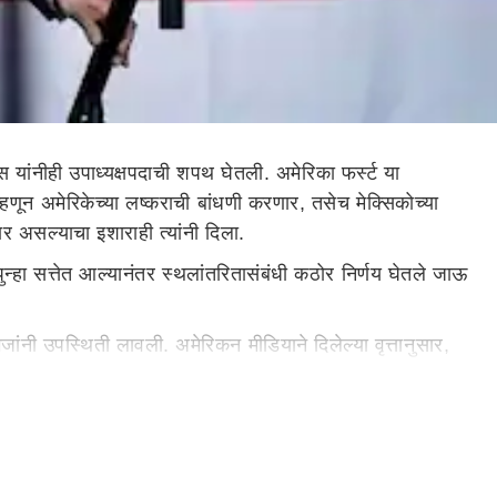
ेन्स यांनीही उपाध्यक्षपदाची शपथ घेतली. अमेरिका फर्स्ट या
्हणून अमेरिकेच्या लष्कराची बांधणी करणार, तसेच मेक्सिकोच्या
र असल्याचा इशाराही त्यांनी दिला.
 पुन्हा सत्तेत आल्यानंतर स्थलांतरितासंबंधी कठोर निर्णय घेतले जाऊ
ंनी उपस्थिती लावली. अमेरिकन मीडियाने दिलेल्या वृत्तानुसार,
्रशासनाने लागू केलेले आदेश बदलण्यासाठी आहेत.
या सर्व लोकांना बाहेर काढण्यात येणार आहे. ट्रम्प ड्रग कार्टेल
्थापना होऊ शकते.