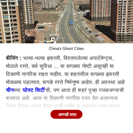
China's Ghost Cities
बीजिंग :
भल्या-भल्या इमारती, विस्तारलेल्या अपार्टमेन्ट्स,
मोठाले रस्ते, सर्व सुविधा ... या सगळ्या गोष्टी असूनही या
ठिकाणी नागरिक राहत नाहीत. या शहरांतील सगळ्या इमारती
मोकळ्या पडल्यात, सगळे रस्ते निर्मनुष्य आहेत. ही अवस्था आहे
चीन
च्या '
घोस्ट सिटीं
'ची. पण आता ही शहरं पुन्हा गजबजण्याची
शक्यता आहे. आता या ठिकाणी नागरिक परत येत असल्याचं
चित्र दिसत असून येत्या काही वर्षात या शहरांना पुन्हा एकदा
'अच्छे दिन' येतील अशी आशा चीनमध्ये व्यक्त केली जात आहे.
आणखी वाचा
एकेकाळी
चीन
च्या सरकारने विकासाला चालना देण्यासाठी ही