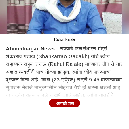
Rahul Rajale
Ahmednagar News :
राज्याचे जलसंधारण मंत्री
शंकरराव गडाख (Shankarrao Gadakh) यांचे स्वीय
सहाय्यक राहुल राजळे (Rahul Rajale) यांच्यावर तीन ते चार
अज्ञात व्यक्तींनी पाच गोळ्या झाडून, त्यांना जीवे मारण्याचा
प्रयत्न केला आहे. काल (23 एप्रिल) रात्री 9.45 वाजण्याच्या
सुमारास नेवासे तालुक्यातील लोहगाव येथे ही घटना घडली आहे.
या घटनेत राहुल राजळे जखमी झाले आहेत. त्यांना तातडीने
रुग्णालयात दाखल करण्यात आलं असून, त्यांच्यावर उपचार सुरु
आणखी वाचा
आहेत.
नेमकं काय घडलं?