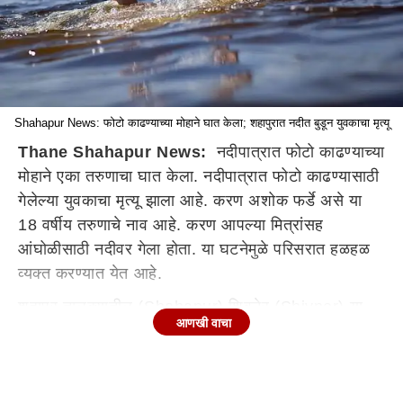
Shahapur News: फोटो काढण्याच्या मोहाने घात केला; शहापुरात नदीत बुडून युवकाचा मृत्यू
Thane Shahapur News:
नदीपात्रात फोटो काढण्याच्या
मोहाने एका तरुणाचा घात केला. नदीपात्रात फोटो काढण्यासाठी
गेलेल्या युवकाचा मृत्यू झाला आहे. करण अशोक फर्डे असे या
18 वर्षीय तरुणाचे नाव आहे. करण आपल्या मित्रांसह
आंघोळीसाठी नदीवर गेला होता. या घटनेमुळे परिसरात हळहळ
व्यक्त करण्यात येत आहे.
शहापूर तालुक्यातील (Shahapur) शिवनेर (Shivner) या
आणखी वाचा
गावातील काही युवक आंघोळी साठी नदीवर गेले. पोहण्यासाठी
नदीपात्रात उतरले मात्र मोबाईल कॅमेरात (Mobile
Camera) फोटो काढण्याच्या नादात पाण्याचा अंदाज न आल्याने