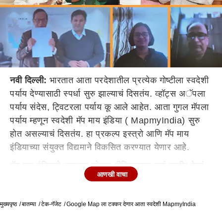
नवी दिल्ली:
भारतात आता परदेशातील प्रत्येक गोष्टीला स्वदेशी
पर्याय देण्यासाठी स्पर्धा सुरु झाल्याचं दिसतंय. व्हॉट्स अॅपला
पर्याय संदेस, ट्विटरला पर्याय कू आले आहेत. आता गुगल मॅपला
पर्याय म्हणून स्वदेशी मॅप माय इंडिया ( MapmyIndia) सुरु
होत असल्याचं दिसतंय. हा प्रकल्प इस्त्रो आणि मॅप माय
इंडियाच्या संयुक्त विद्यमाने विकसित करण्यात येणार आहे.
मॅप माय इंडियाने आपल्या सोशल मीडियावरुन तसं जाहीर केलं
आणखी वाचा
आहे. केंद्र सरकारच्या आत्मनिर्भर भारत योजनेअंतर्गत हा
प्रकल्प सुरु करण्यात येत असल्याचं MapmyIndia ने स्पष्ट
मुख्यपृष्ठ
केलं आहे. त्यामुळे आता नेव्हिगेशन किंवा इतर सुविधांसाठी गुगल
बातम्या
टेक-गॅजेट
Google Map ला टक्कर देणार आता स्वदेशी MapmyIndia
मॅपवर अवलंबून राहण्याची गरज नाही.