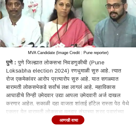
MVA Candidate (Image Credit : Pune reporter)
पुणे :
पुणे जिल्ह्यात लोकसभा निवडणुकीची (Pune
Loksabha election 2024) रणधुमाळी सुरु आहे. त्यात
रोज एकमेकांवर आरोप प्रत्यारोप सुरु आहे. यात सगळ्यात
बारामती लोकसभेकडे सर्वांचं लक्ष लागलं आहे. महाविकास
आघाडीचे तिन्ही उमेदवार उद्या आपला उमेदवारी अर्ज दाखल
करणार आहेत. सकाळी दहा वाजता शांताई हॉटेल रास्ता पेठ येथे
एकत्र येत बारामती लोकसभा मतदार संघाच्या शरद पवारांच्या
राष्ट्रवादी पक्षाच्या उमेदवार सुप्रिया सुळे,
पुणे
लोकसभेचे
आणखी वाचा
कॉंग्रेसचे उमेदवार रवींद्र धंगेकर, शिरुर लोकसभा मतदार