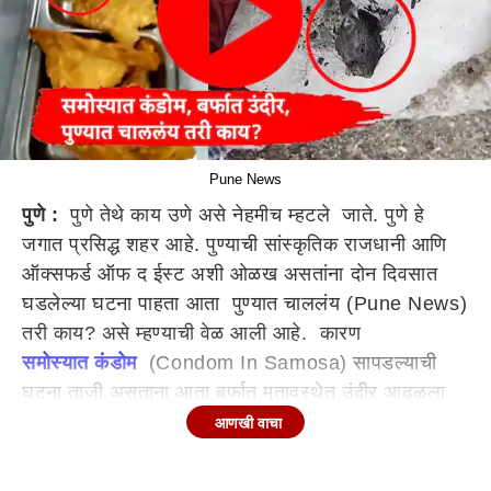
Pune News
पुणे :
पुणे तेथे काय उणे असे नेहमीच म्हटले जाते. पुणे हे
जगात प्रसिद्ध शहर आहे. पुण्याची सांस्कृतिक राजधानी आणि
ऑक्सफर्ड ऑफ द ईस्ट अशी ओळख असतांना दोन दिवसात
घडलेल्या घटना पाहता आता पुण्यात चाललंय (Pune News)
तरी काय? असे म्हण्याची वेळ आली आहे. कारण
समोस्यात कंडोम
(Condom In Samosa) सापडल्याची
घटना ताजी असताना आता बर्फात मृतावस्थेत उंदीर आढळला
आहे. त्यामुळे
पुणे
करांच्या जीवाशी खेळ सुरुये का? असा प्रश्न
आणखी वाचा
सध्या उपस्थित होत आहे.