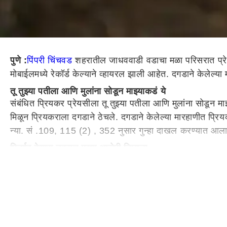
पुणे :
पिंपरी चिंचवड
शहरातील जाधववाडी वडाचा मळा परिसरात प्रेम सं
मोबाईलमध्ये रेकॉर्ड केल्याने व्हायरल झाली आहेत. दगडाने केलेल
तू तुझ्या पतीला आणि मुलांना सोडून माझ्याकडं ये
संबंधित प्रियकर प्रेयसीला तू तुझ्या पतीला आणि मुलांना सोडून माझ्
मिळून प्रियकराला दगडाने ठेचले. दगडाने केलेल्या मारहाणीत प्रि
न्या. सं .109, 115 (2) , 352 नुसार गुन्हा दाखल करण्यात आला 
फिर्याद देणारा नवराच मुख्य आरोपी निघाला
दरम्यान, अज्ञात व्यक्तींनी बायकोचा खून केल्याची फिर्याद देणा
उघडकीस आले. शीतल स्वप्नील रणपिसे (वय 23, रा. रांजणगाव सां
करण्यात आली आहे. शिरुर पोलिसात गुन्हा दाखल करण्यात आला 
स्वप्नील उच्चशिक्षित असून सात महिन्यांपूर्वीच लग्न झाले होते. म
त्याने शीतलच्या मोबाइलवर संपर्क साधला तेव्हा तिने प्रतिसाद दिल