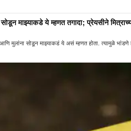
ून माझ्याकडे ये म्हणत तगादा; प्रेयसीने मित्राच्
 मुलांना सोडून माझ्याकडं ये असं म्हणत होता. त्यामुळे भांडणे ह