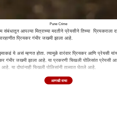
Pune Crime
बंधातून आपल्या मित्राच्या मदतीने प्रेयसीने तिच्या प्रियकराला दग
्या मारहाणीत प्रियकर गंभीर जखमी झाला आहे.
याकडं ये असं म्हणत होता. त्यामुळे वारंवार प्रियकर आणि प्रेयसी यांच्
यकर गंभीर जखमी झाला आहे. या प्रकरणी चिखली पोलिसांत प्रेयसी आणि 
आहे. या दोघांनाही चिखली पोलिसांनी ताब्यात घेतले आहे.
आणखी वाचा
रा नवराच आरोपी निघाल्याची धक्कादायक घटना घडली होती. त्यामुळे नव
डस, ता. शिरुर, जि. पुणे) असे खून झालेल्या तरुणीचे नाव आहे. या
आहे.
ात्र, त्याचा स्वभाव संशयी होता. शीतल 3 जुलै रोजी घरात एकटी होती. दु
ा नाही. त्यामुळे त्याने चुलतभाऊ रणजितला बोलवून घेतले. घरात मागून 