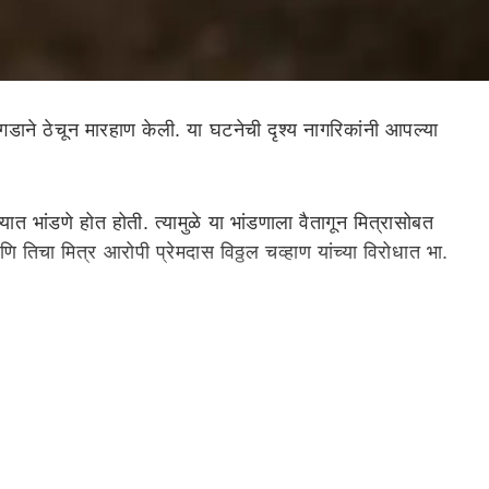
डाने ठेचून मारहाण केली. या घटनेची दृश्य नागरिकांनी आपल्या
यात भांडणे होत होती. त्यामुळे या भांडणाला वैतागून मित्रासोबत
तिचा मित्र आरोपी प्रेमदास विठ्ठल चव्हाण यांच्या विरोधात भा.
ऱ्यानेच पत्नीला शॉक देऊन तसेच गळा आवळून खून केल्याचे तपासात
प्रकरणी तिचा पती स्वप्नील शामराव रणपिसे (वय 26) याला अटक
पारी दोनच्या सुमारास स्वप्नील घरी आला. तेव्हा दरवाजा बंद होता.
प्रवेश केल्यानंतर शीतल घरात बेशुद्धावस्थेत पडली होती. तिच्या