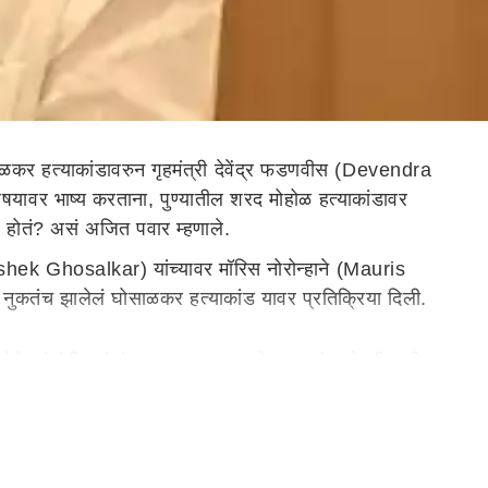
साळकर हत्याकांडावरुन गृहमंत्री देवेंद्र फडणवीस (Devendra
विषयावर भाष्य करताना, पुण्यातील शरद मोहोळ हत्याकांडावर
ं होतं? असं अजित पवार म्हणाले.
hishek Ghosalkar) यांच्यावर मॉरिस नोरोन्हाने (Mauris
ि नुकतंच झालेलं घोसाळकर हत्याकांड यावर प्रतिक्रिया दिली.
ोते. गुंडांनीच गुंडांचाच काटा काढला हे तर खरं आहे की नाही? का
ातून गोळीबार झाला. ते दोघेही निवांत पोलीस स्टेशनमध्ये बसले
ाना देखील.. दुसऱ्याकडे (महेश गायकवाड) पण रिव्हॉल्वर होती.
 नाही, असं अजित पवार म्हणाले.