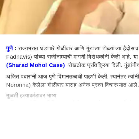
पुणे
:
राज्यभरात घडणारे गोळीबार आणि गुंडांच्या टोळ्यांच्या है
Fadnavis) यांच्या राजीनाम्याची मागणी विरोधकांनी केली आहे. या
(Sharad Mohol Case)
रोखठोक प्रतिक्रिया दिली. गुंडांनी
अजित पवारांनी आज पुणे विमानतळाची पाहणी केली. त्यानंतर त्यां
Noronha) केलेला गोळीबार यासह अनेक प्रश्न विचारण्यात आले. त्
मुळशी हत्याकांडावर भाष्य
अजित पवारांनी मुळशीतील शरद मोहोळ हत्याकांडावर भाष्य केलं. अजि
दुसरं कोणी आलं होतं? उल्हासनगरच्या बाबतीत जरी सत्ताधारी पक्षा
होते. एक नागरिक म्हणून पोलिसांचं खरोखरच कौतुक केले पाहिजे. 
त्यांनी काढण्याचा प्रयत्न केला, पण तो त्या झटापटीत त्याला क
टोळीयुद्धातून मुळशी हत्याकांड