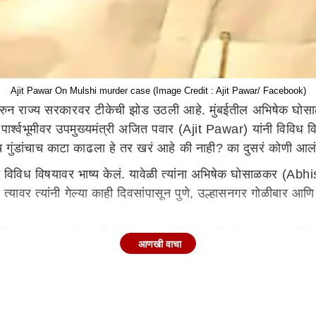
Ajit Pawar On Mulshi murder case (Image Credit : Ajit Pawar/ Facebook)
दोसावरुन राज्य सरकारवर टीकेची झोड उठली आहे. मुंबईतील अभिषेक घो
 पार्श्वभूमीवर उपमुख्यमंत्री अजित पवार (Ajit Pawar) यांनी विविध 
च गुंडांचाच काटा काढला हे तर खरं आहे की नाही? का दुसरं कोणी आल
नी विविध विषयावर भाष्य केलं. यावेळी त्यांना अभिषेक घोसाळकर (Ab
यावर त्यांनी गेल्या काही दिवसांपासून पुणे, उल्हासनगर गोळीबार आण
त पवार म्हणाले, "पहिली घटना मुळशीला घडली. ते गुंडच प्रवृत्तीचे ह
आणखी वाचा
चे आमदार असले तरी कारवाई ताबडतोब झाली. त्यांचे जमिनीच्या व्यवहार
कारण आत गोळ्यांचा आवाज आल्यानंतर, एकाच्या हातात रिव्हॉल्वर असत
ाढता आलं नाही. नाहीतर आणखीन काही वेगळं घडलं असतं का सांगता येत