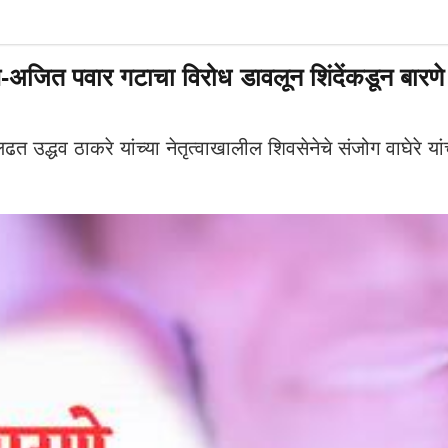
वार गटाचा विरोध डावलून शिंदेंकडून बारणे अप्
ी लढत उद्धव ठाकरे यांच्या नेतृत्वाखालील शिवसेनेचे संजोग वाघे