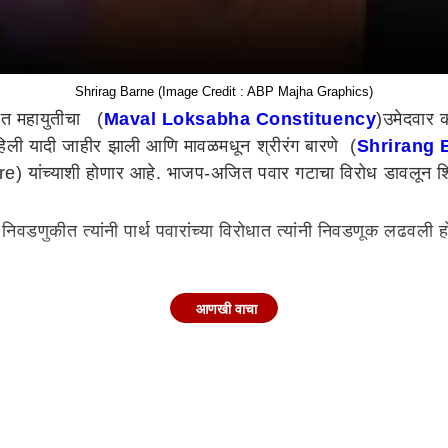
Shrirag Barne (Image Credit : ABP Majha Graphics)
ात महायुतीचा (
Maval Loksabha Constituency
)उमेदवार 
ी पहिली यादी जाहीर झाली आणि मावळमधून श्रीरंग बारणे (
Shrirang 
re) यांच्याशी होणार आहे. भाजप-अजित पवार गटाचा विरोध डावलून शिंद
वडणुकीत त्यांनी पार्थ पवारांच्या विरोधात त्यांनी निवडणूक लढवली होती
आणखी वाचा
की बारणे यांनी मावळमधून उद्धव ठाकरे यांच्या नेतृत्वाखालील शिवसेनेच
 त्यानंतर मावळमधून पुन्हा उमेदवारी देणार असं मुख्यमंत्र्यांनी त्यांना
डूनच विरोध दर्शवण्यात आला होता. अजित पवार गटाचे आमदार सुनील शेळ
ा. निवडणुकीपूर्वी आम्ही आमच्या भावना व्यक्त केल्या होत्या. मावळची जा