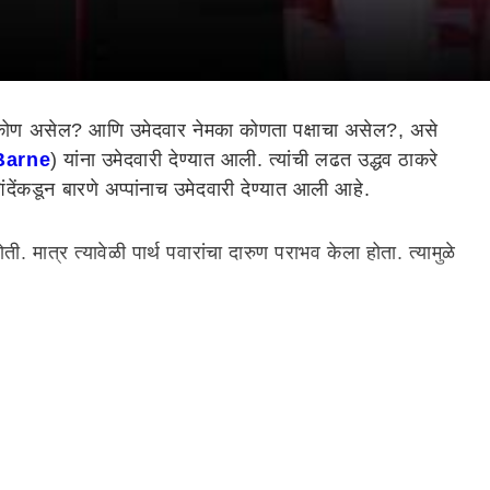
कोण असेल? आणि उमेदवार नेमका कोणता पक्षाचा असेल?, असे
Barne
) यांना उमेदवारी देण्यात आली. त्यांची लढत उद्धव ठाकरे
ेंकडून बारणे अप्पांनाच उमेदवारी देण्यात आली आहे.
. मात्र त्यावेळी पार्थ पवारांचा दारुण पराभव केला होता. त्यामुळे
्या तिकिटावर लोकसभा निवडणूक जिंकली होती. मात्र, सेनेत फूट
 सांगितलं होतं. मुख्यमंत्र्यांनी शब्द पाळला आणि उमेदवारी दिली.
के यांनी विरोध करत बारणे यांनी मावळात राबवलेले एक विकास काम
गा ही राष्ट्रवादीला मिळाली पाहिजे, अशी इच्छा व्यक्त केली होती.