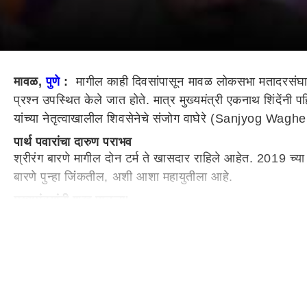
मावळ,
पुणे
:
मागील काही दिवसांपासून मावळ लोकसभा मतादरसंघ
प्रश्न उपस्थित केले जात होते. मात्र मुख्यमंत्री एकनाथ शिंदेंन
यांच्या नेतृत्वाखालील शिवसेनेचे संजोग वाघेरे (Sanjyog Waghe
पार्थ पवारांचा दारुण पराभव
श्रीरंग बारणे मागील दोन टर्म ते खासदार राहिले आहेत. 2019 च्या नि
बारणे पुन्हा जिंंकतील, अशी आशा महायुतीला आहे.
मुख्यमंत्र्यांनी शब्द पाळला!
बारणे यांना पुन्हा उमेदवारी देण्यात आलेल्या विद्यमान खासदारांपै
पडल्यानंतर ते
एकनाथ शिंदे
यांच्या नेतृत्वाखालील गटात सामील झाले.
...तरीही बारणेंनी आपला डाव साधला!
मात्र श्रीरंग बारणेंच्या उमेदवारीला महायुतीतील राष्ट्रवादीक
दाखवा, असे म्हटलं होतं. त्यानंतर त्यांनी बारणेंना विरोध केला होत