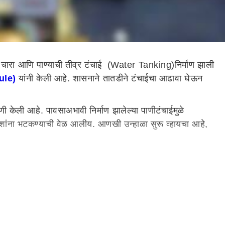
ीच चारा आणि पाण्याची तीव्र टंचाई (Water Tanking)निर्माण झाली
Sule)
यांनी केली आहे. शासनाने तातडीने टंचाईचा आढावा घेऊन
ी केली आहे. पावसाअभावी निर्माण झालेल्या पाणीटंचाईमुळे
ी दिशांना भटकण्याची वेळ आलीय. आणखी उन्हाळा सुरू व्हायचा आहे,
यांनी, 'नागरिकांना होणारा त्रास बघूनही शासन शांत कसे बसू
 घेऊन तातडीने चारा छावण्या आणि पाण्याचे टॅंकर सुरु करण्याबाबत
होण्याची शक्यता वर्तवली जात आहे. दरम्यान याच पार्श्वभूमीवर