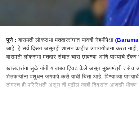
पुणे :
बारामती लोकसभा मतदारसंघात यावर्षी नेहमीपेक्षा
(Barama
आहे. हे सर्व दिसत असूनही शासन काहीच उपाययोजना करत नाही,
बारामती लोकसभा मतदार संघात चारा छावण्या आणि पाण्याचे टँकर स
खासदारांना सुळे यांनी याबाबत ट्विट केले असून मुख्यमंत्री तसे
शेतकऱ्यांना पशुधन जगवावे कसे याची चिंता आहे. पिण्याच्या पाण्य
तोवरच ही परिस्थिती असून ती पुढील काही दिवसांत आणखी भीषण हो
शासनाला ही सर्व परिस्थिती दिसत असूनही त्यावर योग्य ती उपायय
शकते याचे आश्चर्य वाटते', असे पुढे नमूद केले आहे. मुख्यमंत्री
निर्णय घ्यावा, असे त्यांनी म्हटले आहे.
मराठवाड्यावर दुष्काळाचं संकट
यंदा अपेक्षित पाऊस झाला नसल्याने अनेक ठिकाणी दुष्काळ सदृश्य पर