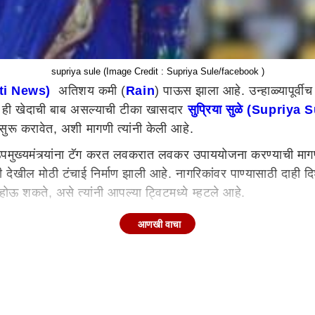
supriya sule (Image Credit : Supriya Sule/facebook )
ti News)
अतिशय कमी (
Rain
) पाऊस झाला आहे. उन्हाळ्यापूर्व
 ही खेदाची बाब असल्याची टीका खासदार
सुप्रिया सुळे (Supriya 
ुरू करावेत, अशी मागणी त्यांनी केली आहे.
च उपमुख्यमंत्र्यांना टॅग करत लवकरात लवकर उपाययोजना करण्याची मागण
ाची देखील मोठी टंचाई निर्माण झाली आहे. नागरिकांवर पाण्यासाठी दाह
ऊ शकते, असे त्यांनी आपल्या ट्विटमध्ये म्हटले आहे.
ोजना होताना दिसत नाही. ही अतिशय खेदाची बाब आहे, असे सांगत सुळे 
आणखी वाचा
 आणि उपमुख्यमंत्र्यानी बारामती लोकसभा मतदारसंघातील टंचाईचा आढावा
िस्थिती निर्माण झाली असून, भर उन्हाळ्यात भीषण पाणी टंचाई निर्माण 