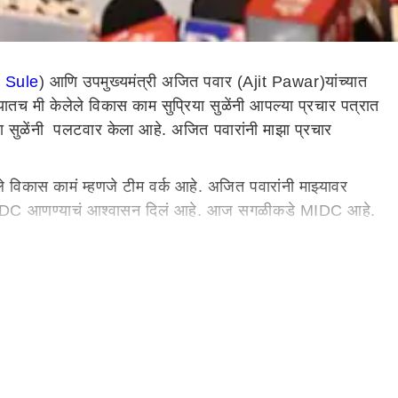
 Sule
) आणि उपमुख्यमंत्री अजित पवार (Ajit Pawar)यांच्यात
तच मी केलेले विकास काम सुप्रिया सुळेंनी आपल्या प्रचार पत्रात
िया सुळेंनी पलटवार केला आहे. अजित पवारांनी माझा प्रचार
ले विकास कामं म्हणजे टीम वर्क आहे. अजित पवारांनी माझ्यावर
ादांनी MIDC आणण्याचं आश्वासन दिलं आहे. आज सगळीकडे MIDC आहे.
नं उज्जल निकम यांना उमेदवारी दिली आहे, यावर बोलताना
कारणात होतं. पूनमने युवा मोर्चाच काम केलं आहे. तिकीट का कापलं
 समोर आहेत. माझ्यासाठी देश आधी नंतर राज्य आणि मतदार संघ मला