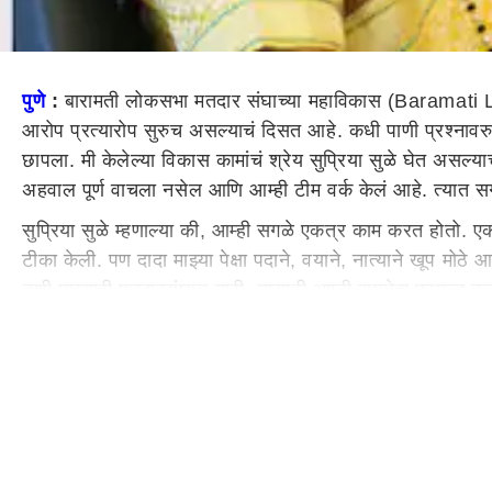
पुणे
:
बारामती लोकसभा मतदार संघाच्या महाविकास (Baramati Lo
आरोप प्रत्यारोप सुरुच असल्याचं दिसत आहे. कधी पाणी प्रश्नावर
छापला. मी केलेल्या विकास कामांचं श्रेय सुप्रिया सुळे घेत असल्
अहवाल पूर्ण वाचला नसेल आणि आम्ही टीम वर्क केलं आहे. त्यात सग
सुप्रिया सुळे म्हणाल्या की, आम्ही सगळे एकत्र काम करत होतो. एक
टीका केली. पण दादा माझ्या पेक्षा पदाने, वयाने, नात्याने खूप
तशी माझ्याही मतदारसंघात यावी, यासाठी आम्ही सगळेच प्रयत्न क
महायुतीचा
मुंबई
उत्तर मध्य मतदारसंघात भाजपनं विद्यमान खासदार
सुप्रिया सुळे म्हणाल्या की, पूनमने अनेक वर्षे चांगलं काम केलं 
मला माहिती नाही. पण माझ्यासाठी पुनमचं तिकीट कापणं आश्चर्यकार
काम करायचं आहे. या सगळ्या प्रश्नांवरुन लक्ष भरकटवण्यासाठी सध्
इतर महत्वाची बातमी-