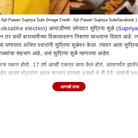
Ajit Pawar/ Supriya Sule (Image Credit : Ajit Pawar/ Supriya Sule/facebook )
ksabhe election) आघाडीच्या उमेदवार सुप्रिया सुळे (
Supriya
ुन तर कधी बारामातीच्या विकासावरुन निशाणा साधताना दिसत आहे. त्या
याचा घणाघात अजित पवारांनी सुप्रिया सुळेवर केला. त्यावर आता सुप्र
ळ्यांचा सहभाग आहे, असं सुप्रिया सुळे म्हणाल्या आहेत.
ाच पक्षात होतो. 17 वर्ष आम्ही एकत्र काम केलं होतं. आतापर्यंत झाले
 मोठे आहेत आपण मोठ्यांना आदर सन्मान द्यायचा असतो ते मी देते. द
रत आहोत. यामुळे तरुणांना नोकऱ्या मिळतील, बेरोजगारी कमी होईल.
आणखी वाचा
 पूनम महाजन याचं तिकीट कापलं आहे. पूनम महाजन यांच्याऐवजी भाजप
आहे. प्रमोद महाजन हे खूप मोठं नाव भाजपमध्येच नाही तर देशाच्या राज
क असल्याचं त्या म्हणाल्या. दुष्काळ ,महागाई बेरोजगारी ही आव्हानं
या माझ्यावर टीका केली जात असल्याचं सुप्रिया सुळे म्हणाल्या.