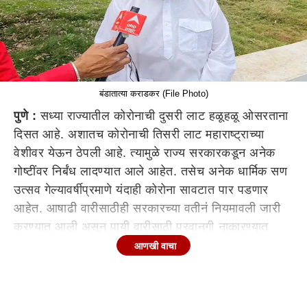
बंडातात्या कराडकर (File Photo)
पुणे :
सध्या राज्यातील कोरोनाची दुसरी लाट हळूहळू ओसरताना
दिसत आहे. अशातच कोरोनाची तिसरी लाट महाराष्ट्राच्या
वेशीवर येऊन ठेपली आहे. त्यामुळे राज्य सरकारकडून अनेक
गोष्टींवर निर्बंध लादण्यात आले आहेत. तसेच अनेक धार्मिक सण
उत्सव गेल्यावर्षीप्रमाणे यंदाही कोरोना सावटात पार पडणार
आहेत. आषाढी वारीसाठीही सरकारच्या वतीनं नियमावली जारी
करण्यात आली असून पायी वारीसाठी परवानगी नाकारण्यात
आली आहे. मोजक्याच मानाच्या वारकऱ्यांना बसनं पंढरपुरात
आणखी वाचा
वारीसाठी दाखल होण्याची परवानगी राज्य सरकारनं दिली आहे.
अशातच आज पहाटे हा निर्णय मान्य नसलेल्या वारकरी
संप्रदायाचे बंडातात्या कराडकर यांना आणि त्यांच्या समर्थकांना