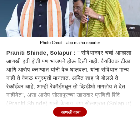
Photo Credit - abp majha reporter
Praniti Shinde, Solapur :
" संविधानवर चर्चा आम्हाला
आणखी हवी होती पण भाजपने होऊ दिली नाही. वैयक्तिक टीका
आणि आरोप करण्यात यांनी वेळ घालवला. यांना संविधान मान्य
नाही ते केवळ मनुस्मृती मानतात. अमित शाह जे बोलले ते
रेकॉर्डवर आहे, आम्ही रेकॉर्डमधून तो व्हिडीओ मागतोय ते देत
नाहीयेत", असा आरोप सोलापूरच्या खासदार प्रणिती शिंदे
(Praniti Shinde) यांनी केलाय. त्या सोलापुरात (Solapur)
बोलत होत्या.
आणखी वाचा
प्रणिती शिंदे (Praniti Shinde) म्हणाल्या, संघाने कायम
तिरंगाचा संविधानाचा अपमान केलाय. अचानक त्यांच्या मनात