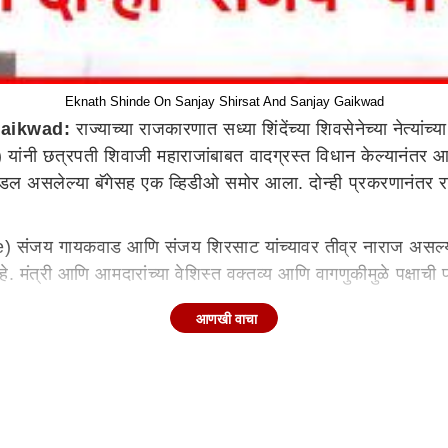
Eknath Shinde On Sanjay Shirsat And Sanjay Gaikwad
Gaikwad:
राज्याच्या राजकारणात सध्या शिंदेंच्या शिवसेनेच्या नेत्यांच
ी छत्रपती शिवाजी महाराजांबाबत वादग्रस्त विधान केल्यानंतर आता
बंडल असलेल्या बॅगेसह एक व्हिडीओ समोर आला. दोन्ही प्रकरणानंत
e) संजय गायकवाड आणि संजय शिरसाट यांच्यावर तीव्र नाराज असल्य
 मंत्री आणि आमदारांच्या वेशिस्त वक्तव्य आणि वागणुकीमुळे पक्षाची 
आणखी वाचा
लेत. गेल्या तीन दिवसांत शिंदेंच्या तीन मंत्र्यांनी आपल्या कारनाम्या
ाईंनी भर सभागृहात शिवराळ भाषा वापरत ठाकरेंच्या शिवसेनेचे आमदार 
ळे संजय शिरसाट अडचणीत आलेत.