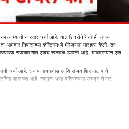
्या कारनाम्याची जोरदार चर्चा आहे. यात शिवसेनेचे दोन्ही संजय
 आमदार निवासाच्या कॅन्टिनमध्ये मॅनेजरला मारहाण केली. तर
र राज्याच्या राजकारणात एकच खळबळ उडाली आहे. याचदरम्यान एक
ाची चर्चा आहे. संजय गायकवाड आणि संजय शिरसाट यांचे
प्रतिमा डागाळत आहे. त्यामुळे असा बेशिस्तपणा खपवून घेणार
ंनी सरकारमध्ये शिंदेंची कोंडी केलीय. संजय गाकवाडांनी आमदार
अनिल परबांना धमकी दिली. आणि त्याचवेळी आधी आयकर विभागाच्या