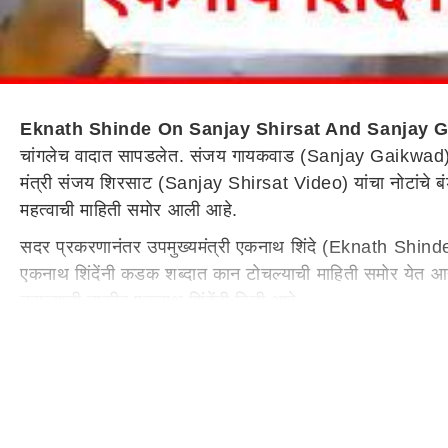
Eknath Shinde On Sanjay Shirsat And Sanjay 
चांगलेच वादात सापडलेत. संजय गायकवाड (Sanjay Gaikwad) यांन
मंत्री संजय शिरसाट (Sanjay Shirsat Video) यांचा नोटांचे 
महत्वाची माहिती समोर आली आहे.
सदर प्रकरणानंतर उपमुख्यमंत्री एकनाथ शिंदे (Eknath Shind
एकनाथ शिंदेंनी कडक शब्दात कान टोचल्याची माहिती समोर येत आहे.
नसल्याची ताकीद एकनाथ शिंदेंनी दिली आहे.
एकनाथ शिंदे आपल्याच शिलेदारांमुळे चक्रव्यूहात अडकले-
उपमुख्यमंत्री
एकनाथ शिंदे
आपल्याच शिलेदारांमुळे चक्रव्यूहात सापड
निवासातल्या कॅन्टिनमध्ये गुंडगिरी केली. त्यानंतर शंभूराज देस
नोटीशीमुळे आणि दुसऱ्या दिवशी नोटांच्या बंडलाच्या व्हिडीओमु
संजय गायकवाड प्रकरण काय?