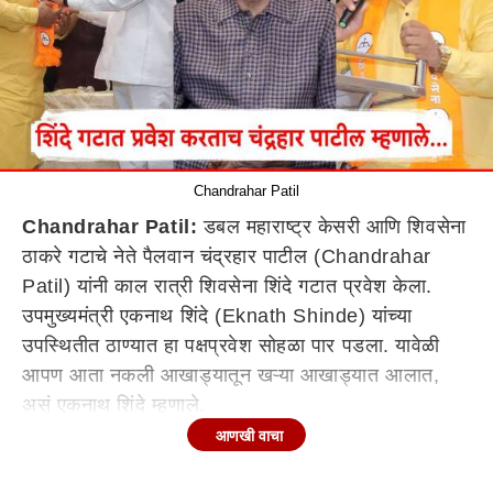
Chandrahar Patil
Chandrahar Patil:
डबल महाराष्ट्र केसरी आणि शिवसेना
ठाकरे गटाचे नेते पैलवान चंद्रहार पाटील (Chandrahar
Patil) यांनी काल रात्री शिवसेना शिंदे गटात प्रवेश केला.
उपमुख्यमंत्री एकनाथ शिंदे (Eknath Shinde) यांच्या
उपस्थितीत ठाण्यात हा पक्षप्रवेश सोहळा पार पडला. यावेळी
आपण आता नकली आखाड्यातून खऱ्या आखाड्यात आलात,
असं एकनाथ शिंदे म्हणाले.
आणखी वाचा
चंद्रहार पाटील हे ठाकरे गटाचे खासदार संजय राऊत
(Sanjay Raut) यांचे निकटवर्ती म्हणून ओळखले जात होते.