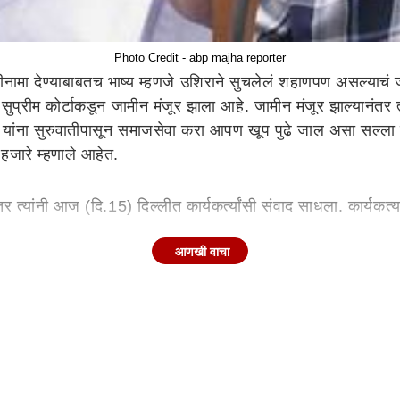
Photo Credit - abp majha reporter
ीनामा देण्याबाबतच भाष्य म्हणजे उशिराने सुचलेलं शहाणपण असल्याचं ज्
सुप्रीम कोर्टाकडून जामीन मंजूर झाला आहे. जामीन मंजूर झाल्यानंतर त्
 यांना सुरुवातीपासून समाजसेवा करा आपण खूप पुढे जाल असा सल्ला दिल
ं हजारे म्हणाले आहेत.
र त्यांनी आज (दि.15) दिल्लीत कार्यकर्त्यांसी संवाद साधला. कार्यकर्
आणखी वाचा
गली होती. मी आज अग्नीपरीक्षा देतोय. दिल्लीत फेब्रुवारी महिन्यात व
दे. जनतेचा निर्णय येईपर्यंत मी मुख्यमंत्रिपद स्वीकारणार नाही. आ
2. प्रकरणाशी संबंधित कोणतीही सार्वजनिक चर्चा करणार नाही.3. तपा