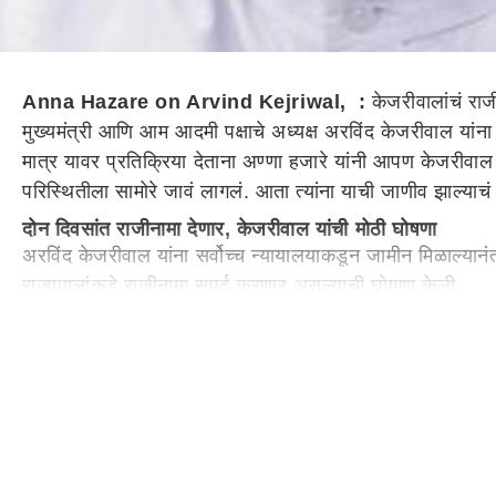
Anna Hazare on Arvind Kejriwal, :
केजरीवालांचं राज
मुख्यमंत्री आणि आम आदमी पक्षाचे अध्यक्ष अरविंद केजरीवाल यांना 
मात्र यावर प्रतिक्रिया देताना अण्णा हजारे यांनी आपण केजरीवाल
परिस्थितीला सामोरे जावं लागलं. आता त्यांना याची जाणीव झाल्याच
दोन दिवसांत राजीनामा देणार, केजरीवाल यांची मोठी घोषणा
अरविंद केजरीवाल यांना सर्वोच्च न्यायालयाकडून जामीन मिळाल्यानंत
राज्यपालांकडे राजीनामा सूपुर्द करणार असल्याची घोषणा केली.
अरविंद केजरीवाल काय काय म्हणाले होते?
सीता जेव्हा वनवासातून परतली तेव्हा तिला अग्नीपरीक्षा द्यावी ला
महिन्यात घ्यावी.
महाराष्ट्र
ासोबत दिल्लीची विधानसभा निवडणूक होऊ 
पदांची जबाबदारी स्वीकारु, असे अरविंद केजरीवाल यांनी सांगितले.
केजरीवाल यांच्या जामिनावर कोर्टाच्या कोणत्या 4 अटी
1. अरविंद केजरीवाल मुख्यमंत्री कार्यालयात जाऊ शकणार नाहीत.