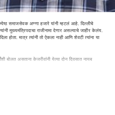
येष्ठ समाजसेवक अण्णा हजारे यांनी म्हटलं आहे. दिल्लीचे
यांनी मुख्यमंत्रिपदाचा राजीनामा देणार असल्याचे जाहीर केलंय.
ा होता. मात्र त्यांनी तो ऐकला नाही आणि शेवटी त्यांना या
त्यांशी बोलत असताना केजरीवांनी येत्या दोन दिवसात नायब
िधानसभा निवडणूक आहे. माझी मागणी आहे की, ही निवडणूक नोव्हेंबर
ता जनतेने मला पुन्हा निवडून दिल्यानंतरच मी आणि मनिष सिसोदिया
सात अडथळा आणण्याचा किंवा साक्षीदारांवर प्रभाव टाकण्याचा