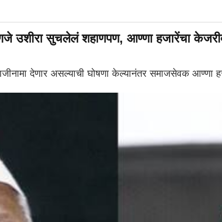
णजे उशीरा सुचलेलं शहाणपण, आण्णा हजारेंचा केजरीव
ाजीनामा देणार असल्याची घोषणा केल्यानंतर समाजसेवक आण्णा ह