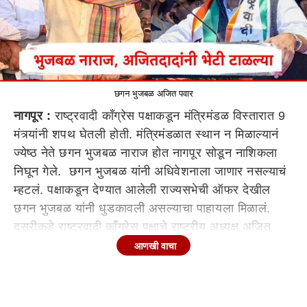
छगन भुजबळ अजित पवार
नागपूर :
राष्ट्रवादी काँग्रेस पक्षाकडून मंत्रिमंडळ विस्तारात 9
मंत्र्यांनी शपथ घेतली होती. मंत्रिमंडळात स्थान न मिळाल्यानं
ज्येष्ठ नेते छगन भुजबळ नाराज होत नागपूर सोडून नाशिकला
निघून गेले. छगन भुजबळ यांनी अधिवेशनाला जाणार नसल्याचं
म्हटलं. पक्षाकडून देण्यात आलेली राज्यसभेची ऑफर देखील
छगन भुजबळ यांनी धुडकावली असल्याचा पाहायला मिळालं.
दुसरीकडे राष्ट्रवादी काँग्रेस पक्षाचे राष्ट्रीय अध्यक्ष अजित
पवार गेल्या 24 तासांपासून कुणालाच भेटले नसल्याची माहिती
आणखी वाचा
आहे. अजित पवार काल अधिवेशनाला देखील हजर नव्हते. ते
आज अधिवेशनाला हजर राहणार की नाही याकडे देखील लक्ष
लागलं आहे.