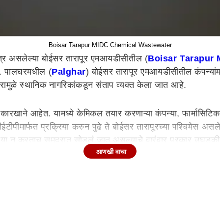
Boisar Tarapur MIDC Chemical Wastewater
षेत्र असलेल्या बोईसर तारापूर एमआयडीसीतील (
Boisar Tarapur
आहे. पालघरमधील (
Palghar
) बोईसर तारापूर एमआयडीसीतील कंपन्यां
रामुळे स्थानिक नागरिकांकडून संताप व्यक्त केला जात आहे.
खाने आहेत. यामध्ये केमिकल तयार करणाऱ्या कंपन्या, फार्मासिटिकल कंप
ईटीपीमार्फत प्रक्रिया करुन पुढे ते बोईसर तारापूरच्या पश्चिमेस असल
्रिया न करताच समुद्रात सोडलं जात असल्याचे वारंवार प्रकार उघडकी
आणखी वाचा
म झालेला पाहायला मिळत आहे.
आपलं केमिकलयुक्त घातक रासायनिक सांडपाणी खुल्या समुद्रात तसंच
प्रमाणावर ऱ्हास होत असून याचा परिणाम मासेमारीवरही होताना दिसत आ
 करणाऱ्या अनेक कुटुंबांवर सध्या उपासमारीची वेळ आली आहे. त्यामुळे