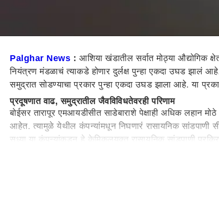
Palghar News
:
आशिया खंडातील सर्वात मोठ्या औद्योगिक क्
नियंत्रण मंडळाचं त्याकडे होणार दुर्लक्ष पुन्हा एकदा उघड झालं 
समुद्रात सोडण्याचा प्रकार पुन्हा एकदा उघड झाला आहे. या प्रका
प्रदूषणात वाढ, समुद्रातील जैवविविधतेवरही परिणाम
बोईसर तारापूर एमआयडीसीत साडेबाराशे पेक्षाही अधिक लहान मोठे कार
आहेत. त्यामुळे येथील कंपन्यांमधून निघणारं रासायनिक सांडपाणी सी
सध्या या कंपन्यांकडून हे केमिकलयुक्त रासायनिक सांडपाणी प्रक
प्रचंड वाढ झाली असून समुद्रातील जैवविविधतेवरही याचा परिणा
किनाऱ्यालगतचे मासे नाहीसे, अनेक कुटुंबांवर उपासमारीची वेळ
बोईसर तारापूर एमआयडीसीतील कारखाने राजरोसपणे अशा पद्धतीने 
येत आहेत. मात्र या प्रकारामुळे परिसरातील पर्यावरणाचा मोठ्या 
सापडणारे अनेक मासे सध्या नाहीसे झाले असून मासेमारीवर उपजीविका