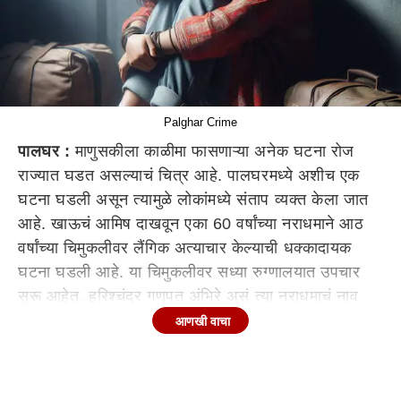
Palghar Crime
पालघर :
माणुसकीला काळीमा फासणाऱ्या अनेक घटना रोज
राज्यात घडत असल्याचं चित्र आहे. पालघरमध्ये अशीच एक
घटना घडली असून त्यामुळे लोकांमध्ये संताप व्यक्त केला जात
आहे. खाऊचं आमिष दाखवून एका 60 वर्षांच्या नराधमाने आठ
वर्षांच्या चिमुकलीवर लैंगिक अत्याचार केल्याची धक्कादायक
घटना घडली आहे. या चिमुकलीवर सध्या रुग्णालयात उपचार
सुरू आहेत. हरिश्चंद्र गणपत अंभिरे असं त्या नराधमाचं नाव
असून पोलिसांनी त्याला अटक केली आहे.
आणखी वाचा
डहाणू पोलिस
ठाणे
अंतर्गत ही धक्कादायक घटना घडली आहे.
सध्या चिमुकलीवर डहाणू मधील शासकीय रुग्णालयात उपचार