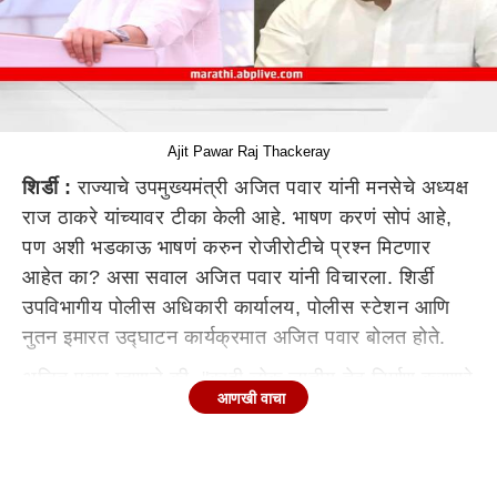
Ajit Pawar Raj Thackeray
शिर्डी :
राज्याचे उपमुख्यमंत्री अजित पवार यांनी मनसेचे अध्यक्ष
राज ठाकरे यांच्यावर टीका केली आहे. भाषण करणं सोपं आहे,
पण अशी भडकाऊ भाषणं करुन रोजीरोटीचे प्रश्न मिटणार
आहेत का? असा सवाल अजित पवार यांनी विचारला. शिर्डी
उपविभागीय पोलीस अधिकारी कार्यालय, पोलीस स्टेशन आणि
नुतन इमारत उद्घाटन कार्यक्रमात अजित पवार बोलत होते.
अजित पवार म्हणाले की, "काही लोक जातीय तेढ निर्माण करणारे
आणखी वाचा
भाषण करतात. भोंगे लावायला सांगतात. भाषण करणं सोपं आहे,
पण अशी भडकाऊ भाषणं करुन रोजीरोटीचे प्रश्न मिटणार
आहेत का? त्यांचे नगरसेवक देखील सहमत नाहीत. कोणाला तरी