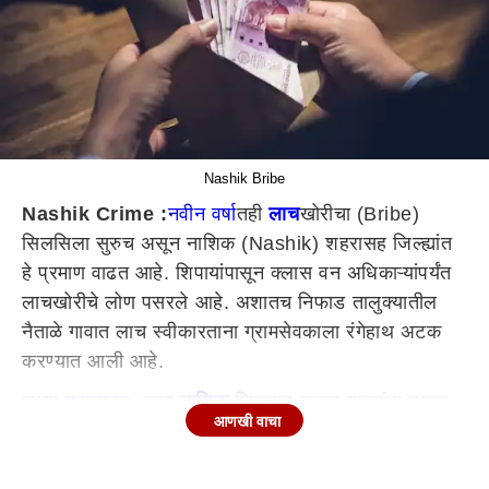
Nashik Bribe
Nashik Crime :
नवीन वर्षा
तही
लाच
खोरीचा (Bribe)
सिलसिला सुरुच असून नाशिक (Nashik) शहरासह जिल्ह्यांत
हे प्रमाण वाढत आहे. शिपायांपासून क्लास वन अधिकाऱ्यांपर्यंत
लाचखोरीचे लोण पसरले आहे. अशातच निफाड तालुक्यातील
नैताळे गावात लाच स्वीकारताना ग्रामसेवकाला रंगेहाथ अटक
करण्यात आली आहे.
सध्या
महाराष्ट्र
ासह
नाशिक
जिल्ह्यात जत्रा यात्रांना उधाण
आणखी वाचा
आले आहे. तब्बल दोन वर्षांनंतर यात्रा होत असल्याने अनेक
बारीकसारीक व्यावसायिक यात्रेत दुकान लावण्यासाठी धडपड