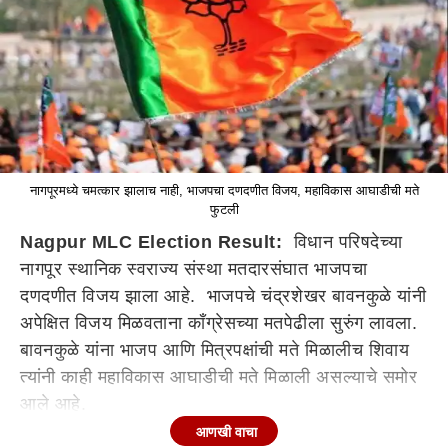
नागपूरमध्ये चमत्कार झालाच नाही, भाजपचा दणदणीत विजय, महाविकास आघाडीची मते
फुटली
Nagpur MLC Election Result:
विधान परिषदेच्या
नागपूर स्थानिक स्वराज्य संस्था मतदारसंघात भाजपचा
दणदणीत विजय झाला आहे. भाजपचे चंद्रशेखर बावनकुळे यांनी
अपेक्षित विजय मिळवताना काँग्रेसच्या मतपेढीला सुरुंग लावला.
बावनकुळे यांना भाजप आणि मित्रपक्षांची मते मिळालीच शिवाय
त्यांनी काही महाविकास आघाडीची मते मिळाली असल्याचे समोर
आले आहे.
आणखी वाचा
भाजप उमेदवार चंद्रशेखर बावनकुळे यांना 362 मते मिळाली.