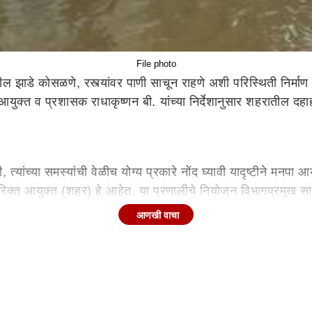
File photo
ांवरील झाडे कोसळणे, रस्त्यांवर पाणी साचून राहणे अशी परिस्थिती निर्
युक्त व प्रशासक राधाकृष्णन बी. यांच्या निर्देशानुसार शहरातील दहा
ांच्या समस्यांची वेळीच योग्य प्रकारे नोंद घ्यावी यादृष्टीने मनपा आय
िक्त आयुक्त (शहर) हे आहेत. या प्रणालीचे नियोजन विभागप्रमुख सार्
्य अग्निशमन अधिकारी असून त्यांच्या नियंत्रणात रिस्पॉन्स ब्रँच हे
आणखी वाचा
यासाठी विविध विभागातील कर्मचा-यांची जबाबदारी निश्चित करण्यात आल
गाचे 24 तास नियंत्रण कक्ष सुरू आहे. या नियंत्रण कक्षामध्ये अधिका
षामध्ये 0712-2567029, 07122567777
किंवा
अग्निशमन केंद्राम