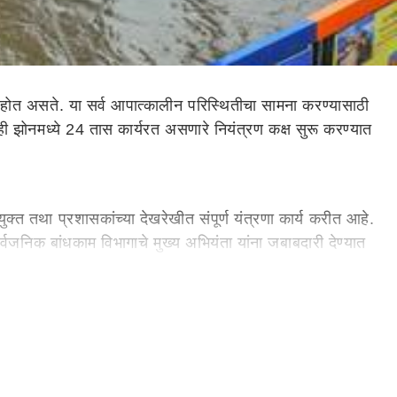
माण होत असते. या सर्व आपात्कालीन परिस्थितीचा सामना करण्यासाठी
ही झोनमध्ये 24 तास कार्यरत असणारे नियंत्रण कक्ष सुरू करण्यात
ुक्त तथा प्रशासकांच्या देखरेखीत संपूर्ण यंत्रणा कार्य करीत आहे.
वजनिक बांधकाम विभागाचे मुख्य अभियंता यांना जबाबदारी देण्यात
ड कार्यरत आहेत. एकूणच येणाऱ्या संभाव्य धोक्यासाठी नागपूर
ी आहे.
री व कर्मचारी दोन ते तीन पाळीमध्ये सेवा देत आहेत.
ध्ये 0712 2540299, 07122540188
यासह
101 या टोल फ्री