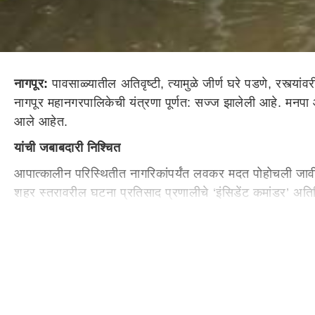
नागपूर:
पावसाळ्यातील अतिवृष्टी, त्यामुळे जीर्ण घरे पडणे, रस्त्य
नागपूर महानगरपालिकेची यंत्रणा पूर्णत: सज्ज झालेली आहे. मनपा आ
आले आहेत.
यांची जबाबदारी निश्चित
आपात्कालीन परिस्थितीत नागरिकांपर्यंत लवकर मदत पोहोचली जावी, त्य
शहर स्तरावरील घटना प्रतिसाद प्रणालीचे ‘इंसिडेंट कमांडर’ अतिर
आली आहे. घटना प्रतिसाद प्रणाली अंतर्गत ऑपरेशन सेक्शन चिफ मुख
महानगरपालिकेद्वारे संपूर्ण तयारीचे नियोजन करण्यात आले असून 
'व्हॅट्सअ‍ॅप'वरही नोंदवा तक्रार
आपात्कालीन परिस्थितीत मदतीसाठी मनपा मुख्यालयात अग्निशमन विभा
आपात्कालीन परिस्थितीसाठी
मनपा मुख्यालयातील नियंत्रण कक्