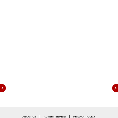
पुरस्कार मिळाला आहे. रिकी केज यांनी तिसऱ्यांदा ग्रॅमी
पुरस्कारावर मोहर उमटवल्याने भारतीय संगीतप्रेमी आनंदी झाले
आहेत.
|
|
ABOUT US
ADVERTISEMENT
PRIVACY POLICY