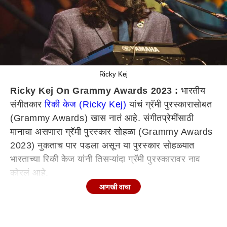
Ricky Kej
Ricky Kej On Grammy Awards 2023 :
भारतीय
संगीतकार
रिकी केज (Ricky Kej)
यांचं ग्रॅमी पुरस्कारासोबत
(Grammy Awards) खास नातं आहे. संगीतप्रेमींसाठी
मानाचा असणारा ग्रॅमी पुरस्कार सोहळा (Grammy Awards
2023) नुकताच पार पडला असून या पुरस्कार सोहळ्यात
भारताच्या रिकी केज यांनी तिसऱ्यांदा ग्रॅमी पुरस्कारावर नाव
कोरलं आहे.
आणखी वाचा
65 व्या ग्रॅमी पुरस्कार सोहळ्यात रिकी केज यांना त्यांच्या
'डिव्हाईन टाइड्स' (Divine Tides) या अल्बमसाठी सर्वोत्कृष्ट
इनसर्विव्ह अल्बम (Best Innersive Audio) या कॅटेगरीत