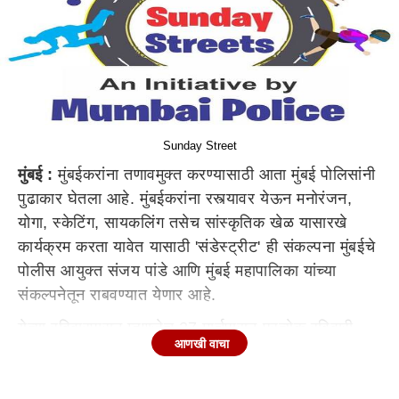
Sunday Street
मुंबई :
मुंबईकरांना तणावमुक्त करण्यासाठी आता मुंबई पोलिसांनी
पुढाकार घेतला आहे. मुंबईकरांना रस्त्यावर येऊन मनोरंजन,
योगा, स्केटिंग, सायकलिंग तसेच सांस्कृतिक खेळ यासारखे
कार्यक्रम करता यावेत यासाठी 'संडेस्ट्रीट' ही संकल्पना मुंबईचे
पोलीस आयुक्त संजय पांडे आणि मुंबई महापालिका यांच्या
संकल्पनेतून राबवण्यात येणार आहे.
येत्या रविवारपासून म्हणजेच 27 मार्चपासून प्रत्येक रविवारी
आणखी वाचा
सकाळी सहा ते दहा या वेळेत 'संडेस्ट्रीट'ला सुरुवात होणार
आहे. यावेळी काही ठिकाणी एकेरी आणि काही ठिकाणी पूर्णत: