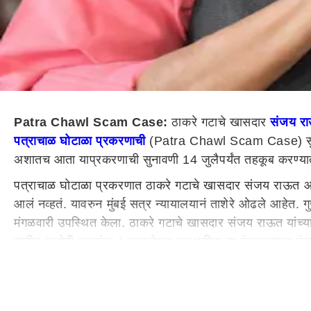
Patra Chawl Scam Case:
ठाकरे गटाचे खासदार
संजय र
पत्राचाळ घोटाळा प्रकरणाची
(Patra Chawl Scam Case) सुनावण
अशातच आता याप्रकरणाची सुनावणी 14 जुलैपर्यंत तहकूब करण्
पत्राचाळ घोटाळा प्रकरणात ठाकरे गटाचे खासदार संजय राऊत आणि
आलं नव्हतं. यावरुन मुंबई सत्र न्यायालयानं ताशेरे ओढले आहेत.
मंगळवारी उपस्थित केला. ठाकरे गटाचे खासदार संजय राऊत यांच्याश
यादीत आरोपी क्रमांक 4 बनवलेल्या गुरूआशिष या कंस्ट्रक्शन कं
कंपनी बुडीत निघाल्याच्या प्रकरणाची सुनावणी सध्या लवादापुढे स
वर केले आहेत. त्यामुळे सध्या 'गुरूआशिष' साठी कुणीच वाली न उ