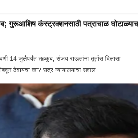
ूब; गुरूआशिष कंस्ट्रक्शनसाठी पत्राचाळ घोटाळ्या
14 जुलैपर्यंत तहकूब, संजय राऊतांना तूर्तास दिलासा
ांबवून ठेवायचा का? सत्र न्यायालयाचा सवाल