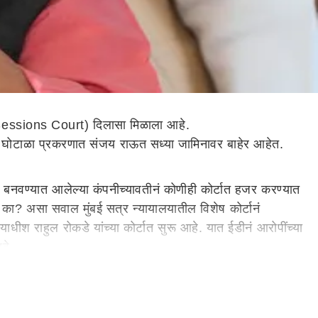
sions Court) दिलासा मिळाला आहे.
घोटाळा प्रकरणात संजय राऊत सध्या जामिनावर बाहेर आहेत.
बनवण्यात आलेल्या कंपनीच्यावतीनं कोणीही कोर्टात हजर करण्यात
का? असा सवाल मुंबई सत्र न्यायालयातील विशेष कोर्टानं
ीश राहुल रोकडे यांच्या कोर्टात सुरू आहे. यात ईडीनं आरोपींच्या
आहे.
नी याबाबतची कायदेशीर प्रक्रिया पूर्ण केल्यानं आपले हात आधीच