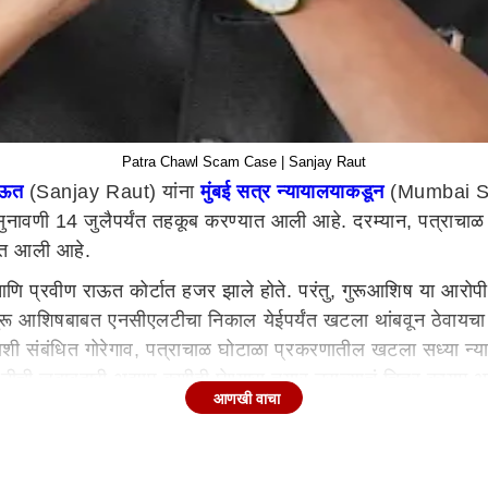
Patra Chawl Scam Case | Sanjay Raut
ाऊत
(Sanjay Raut) यांना
मुंबई सत्र न्यायालयाकडून
(Mumbai Ses
ी 14 जुलैपर्यंत तहकूब करण्यात आली आहे. दरम्यान, पत्राचाळ 
यात आली आहे.
 प्रवीण राऊत कोर्टात हजर झाले होते. परंतु, गुरूआशिष या आरोपी 
 गुरू आशिषबाबत एनसीएलटीचा निकाल येईपर्यंत खटला थांबवून ठेवायचा 
ी संबंधित गोरेगाव, पत्राचाळ घोटाळा प्रकरणातील खटला सध्या न्यायाध
पनीची जबाबदारी अद्याप कुणीही घेण्यास तयार नसल्याचं चित्र कायम 
आणखी वाचा
ुरू असून त्याचा निकाल प्रलंबित आहे. तसेच कंपनीच्या माजी संचालकां
रल्यानं आरोपनिश्चितीची प्रक्रिया अडकून पडली आहे.