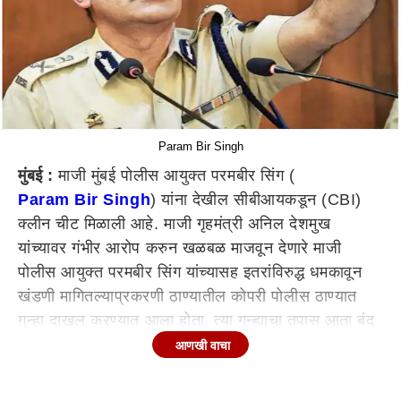
Param Bir Singh
मुंबई :
माजी मुंबई पोलीस आयुक्त परमबीर सिंग (
Param Bir Singh
) यांना देखील सीबीआयकडून (CBI)
क्लीन चीट मिळाली आहे. माजी गृहमंत्री अनिल देशमुख
यांच्यावर गंभीर आरोप करुन खळबळ माजवून देणारे माजी
पोलीस आयुक्त परमबीर सिंग यांच्यासह इतरांविरुद्ध धमकावून
खंडणी मागितल्याप्रकरणी ठाण्यातील कोपरी पोलीस ठाण्यात
गुन्हा दाखल करण्यात आला होता. त्या गुन्ह्याचा तपास आता बंद
करण्याचा अहवाल केंद्रीय गुन्हे अन्वेषण विभागाने (CBI) मुख्य
आणखी वाचा
न्यायदंडाधिकाऱ्यांकडे सादर केला आहे.
खंडणीप्रकरणी गुन्हा दाखल केला होता