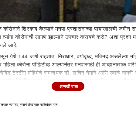
त कोरोनाने शिरकाव केल्याने मनपा प्रशासनाच्या पायाखालची जमीन सर
त्यांना कोरोनाची लागण झाल्याने उपचार करायचे कसे? अशा प्रश्न 
 आले आहे.
ी असून येथे 144 जणी राहतात. निराधार, वयोवृध्द, मतिमंद असलेल्या
 महिला कोरोना पॉझिटीव्ह आल्यानंतर मनपासाठी ही आव्हानात्मक परिस्थ
ोविड टेस्टींग मोहिमेचे समन्वयक डॉ. सचिन नेमाने आणि रबाळे नागरी आरो
ी. अखेर ऐरोलीत असलेल्या प्रेमदान आश्रमालाच कोविड केअर सेंटरमध्य
आणखी वाचा
थकामध्ये डॉक्टरांपासून सर्वजण महिलाच असतील याची दक्षता घेण्यात
ष्ठ असलेल्या महिलांची सेवा करताना आरोग्य सेवेसोबतच मानवतावादी दृष्ट
लयात रूपांतर, संसर्ग रोखण्यात पालिकेला यश
, तसेच स्वच्छता राखली जाईल याची विशेष काळजी घेण्यात आली. जेव
कडून करण्यात आल्या. प्रेमदानच्या आवारात रूग्णवाहिका कायमस्वरू
धा नेरूळ येथील डॉ. डी. वाय. पाटील रूग्णालयामध्ये आरक्षित ठेवण्याब