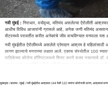
नवी मुंबई :
निराधार, वयोवृध्द, मतिमंद असलेल्या ऐरोलीती आश्रमा
आधीच विविध आजारांनी ग्रासले आहे, अनेक जणी मतिमंद असताना 
सेंटरमध्ये परावर्तीत करीत अनेकांचे जीव वाचविण्यात मनपाला यश
नवी मुंबईतील ऐरोलीमध्ये असलेले प्रेमदान आश्रम हे महिलांसाठ
लागण झाल्याचे मनपाच्या लक्षात आले. एकाच संस्थेतील 100 च्यावर
पालिकेच्या कोरोना हॉस्पिटलमध्ये शिफ्ट करणे शक्य नसल्याचे डॉ. क
लक्षात आले. या परिस्थितीची माहिती मनपा आयुक्तांना देण्यात आल
बांगर यांनी घेतला. सर्व महिलाच आहेत हे लक्षात घेऊन आरोग्य प
निराधार, दिव्यांग, व्याधीग्रस्त तसेच मोठ्या प्रमाणात वयाने ज्ये
मुख्यपृष्ठ
बातम्या
मुंबई
नवी मुंबईतील आश्रमात 144 पैकी 122 जणांना कोरोनाची लागण, आश्रमाचं रूग्णा
आश्रम नियमितपणे दिवसातून दोन वेळा निर्जंतुकीकरण केले जाईल
एल.टी, फेरिटीन, टी-ट्रॉप, ब्लड शुगर अशा विविध तपासण्या मनपा
एखाद्या महिला रूग्णास आवश्यकता भासल्यास आय.सी.यू. बेड्सची सुवि