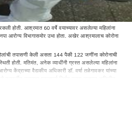
कली होती. आश्रमात 60 वर्षे वयाच्यावर असलेल्या महिलांना
मनपा आरोग्य विभागासमोर उभा होता. अखेर आश्रमालाच कोरोना
 महिलांची तपासणी केली असता 144 पैकी 122 जणींना कोरोनाची
िती होती. मतिमंत, अनेक व्याधींनी ग्रस्त असलेल्या महिलांना
ग्य केंद्राच्या वैद्यकीय अधिकारी डॉ. वर्षा तळेगावकर यांच्या
े परावर्तीत करायचा महत्वपूर्ण निर्णय मनपा आयुक्त अभिजीत
 आली. 14 डॉक्टर्स आणि 15 पॅरामेडिकल स्टाफ नेमण्यात आला.
िकोन ठेवत अतिशय समर्पित वृत्तीने काम सुरु केले.
णाची व्यवस्था मनपाकडून करण्यात आली होती. बी.सी, सी.पी.आर,
पी उपलब्ध ठेवणेबाबत कार्यवाही करण्यात आली. प्रेमदान मधील
ाबत महापालिका आयुक्तांनी विशेषत्वाने निर्देश दिले होते.