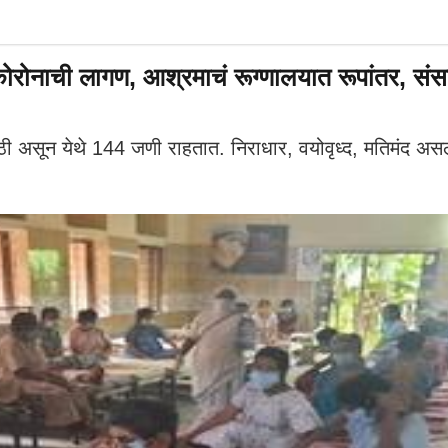
रोनाची लागण, आश्रमाचं रूग्णालयात रूपांतर, संसर
साठी असून येथे 144 जणी राहतात. निराधार, वयोवृध्द, मतिमंद 