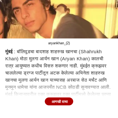
aryankhan_(2)
मुंबई
: बॉलिवूडचा बादशाह शाहरुख खानचा (Shahrukh
Khan) मोठा मुलगा आर्यन खान (Aryan Khan) कालची
रात्र आयुष्यात कधीच विसरु शकणार नाही. मुंबईत क्रूझवर
चाललेल्या ड्रग्ज पार्टीतून अटक केलेल्या अभिनेता शाहरुख
खानचा मुलगा आर्यन खान याच्यासह अरबाज सेठ मर्चंट आणि
मुनमुन धामेचा यांना आजपर्यंत NCB कोठडी सुनावण्यात आली.
मुंबई किनाऱ्यावरील एका क्रूझवर एका पार्टीमध्ये केलेल्या छाप्या
प्रकरणी त्यांना अटक करण्यात आली. आज दुपारी 2.30
आणखी वाचा
वाजता कोर्ट क्रमांक 8 मध्ये या प्रकरणाची सुनावणी होणार
आहे.