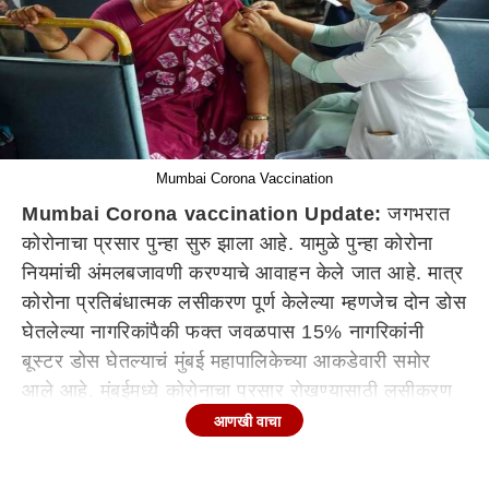
Mumbai Corona Vaccination
Mumbai Corona vaccination Update:
जगभरात
कोरोनाचा प्रसार पुन्हा सुरु झाला आहे. यामुळे पुन्हा कोरोना
नियमांची अंमलबजावणी करण्याचे आवाहन केले जात आहे. मात्र
कोरोना प्रतिबंधात्मक लसीकरण पूर्ण केलेल्या म्हणजेच दोन डोस
घेतलेल्या नागरिकांपैकी फक्त जवळपास 15% नागरिकांनी
बूस्टर डोस घेतल्याचं मुंबई महापालिकेच्या आकडेवारी समोर
आले आहे. मुंबईमध्ये कोरोनाचा प्रसार रोखण्यासाठी लसीकरण
मोहीम सुरू करण्यात आली होती. त्यात दिलेल्या टार्गेटप्रमाणे
आणखी वाचा
दोन्ही डोस 100 टक्के देण्यात आले.त्यानंतर मात्र नागरिकांनी
बूस्टर डोस कडे पाठ फिरवली आहे. सद्यस्थितीत मुंबईमध्ये 40