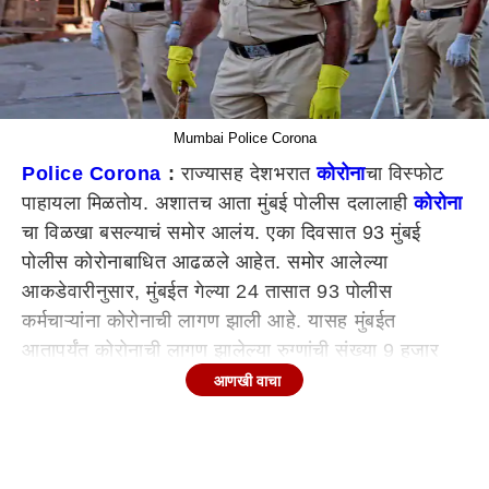
Mumbai Police Corona
Police Corona
:
राज्यासह देशभरात
कोरोना
चा विस्फोट
पाहायला मिळतोय. अशातच आता मुंबई पोलीस दलालाही
कोरोना
चा विळखा बसल्याचं समोर आलंय. एका दिवसात 93 मुंबई
पोलीस कोरोनाबाधित आढळले आहेत. समोर आलेल्या
आकडेवारीनुसार, मुंबईत गेल्या 24 तासात 93 पोलीस
कर्मचाऱ्यांना कोरोनाची लागण झाली आहे. यासह मुंबईत
आतापर्यंत कोरोनाची लागण झालेल्या रुग्णांची संख्या 9 हजार
657 पोलिसांची चाचणी पॉझिटिव्ह आली आहे.
आणखी वाचा
मुंबईत कोरोनारुग्ण संख्या दिवसागणिक वाढत आहे. मुंबईतील
पॉझिटिव्ह दर 29.90 टक्क्यांवर पोहोचला आहे, अशी माहिती
मुंबई महानगरपालिकेने दिली. एका अधिकाऱ्याने दिलेल्या