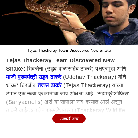
Tejas Thackeray Team Discovered New Snake
Tejas Thackeray Team Discovered New
Snake:
शिवसेना (उद्धव बाळासाहेब ठाकरे) पक्षप्रमुख आणि
माजी मुख्यमंत्री उद्धव ठाकरे
(Uddhav Thackeray) यांचे
धाकटे चिरंजीव
तेजस ठाकरे
(Tejas Thackeray) यांच्या
टीमनं एक नव्या प्रजातीचा साप शोधला आहे. 'सह्याद्रीओफिस'
(Sahyadriofis) असं या सापाला नाव देण्यात आलं असून
ठाकरे वाईल्डलाईफ फाऊंडेशनच्या (Thackeray Wildlife
Foundation) शिरपेचात आणखी एक मानाचा तुरा खोवला गेला
आणखी वाचा
आहे.