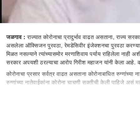
जळगाव :
राज्यात कोरोनाचा प्रादुर्भाव वाढत असताना, राज्य सरक
असलेला ऑक्सिजन पुरवठा, रेमडेसिवीर इंजेक्शनचा पुरवठा करण्यात
मिळत नसल्याने त्यांच्यासमोर मरणाशिवाय पर्याय राहिलेला नाही 
सरकार अपयशी ठरल्याचा आरोप गिरीश महाजन यांनी केला आहे. क
कोरोनाचा प्रसार सर्वत्र वाढत असताना कोरोनाबाधित रुग्णांच्या 
रुग्णांच्या नातेवाईकांना कोरोना चाचणी सक्तीची केली पाहिजे असं 
रेमडेसिवीर इंजेक्शन आणि कोरोनाची लस मिळत नसल्याने राज्य सर
त्याबाबत सांगावं, आणि मग केंद्राकडे बोट दाखवलं पाहिजे. याका
हाताळण्यात सरकार पूर्णपणे अपयशी ठरले असल्याची टीका गिरीश मह
नसल्याचंही महाजन यांनी म्हटलं.
अनिल देशमुखांवर आरोप अधिकाऱ्यांनी
केले आहेत, त्यामुळे विरोधक