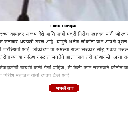
Girish_Mahajan_
ारच्या कामावर भाजप नेते आणि माजी मंत्री गिरीश महाजन यांनी जोरदार
 सरकार अपयशी ठरले आहे. यामुळे अनेक लोकांना यात आपले प्राण गमवा
अशी परिस्थिती आहे. लोकांच्या या समस्या राज्य सरकार सोडू शकत नस
ोरोनाच्या या कठिण काळात जनतेने आता जावे तरी कोणाकडे, असा सव
नातेवाईकांची चाचणी केली गेली पाहिजे, ती केली जात नसल्याने कोरो
मत गिरीश महाजन यांनी व्यक्त केलं आहे.
कार केंद्र सरकारकडे बोट दाखवत आहे. पण आधी राज्य सरकारने बाधित
आणखी वाचा
ळात राजकारण करत बसल्याने लोकांचे नाहक जीव जात आहेत. या सर्व प
ाजन यांनी केली आहे. सरकारने या विषयाकडे गांभीर्याने पाहिलं पाह
ांकडे बोट दाखवणे योग्य नाही