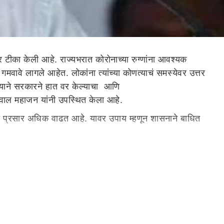
 टीका केली आहे. राज्यभरात कोरोनाच्या रुग्णांना आवश्यक
वे लागले आहेत. लोकांना त्यांच्या कोणत्याचं समस्येवर उत्तर
ल्याने सरकारने हात वर केल्याचा आणि
ाल महाजन यांनी उपस्थित केला आहे.
नाचा प्रसार अधिक वाढत आहे. यावर उपाय म्हणून शासनाने बाधित
 झालेल्या रुग्णांच्या बाबत उचारासाठी काय उपाय योजना केल्या,
रिस्थितीला राज्य सरकार जबाबदार असून, कोरोनाचा संपूर्ण विषय
िजे, ही जबाबदारी सरकारची असून लोकांना वाऱ्यावर सोडून चालणार