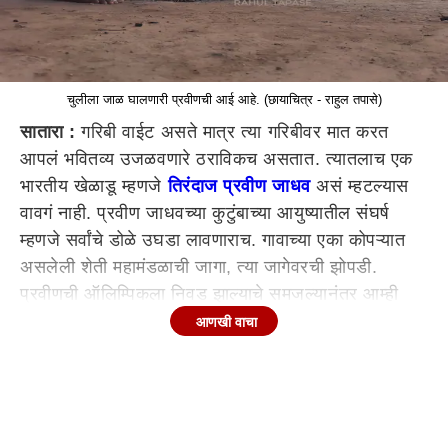
चुलीला जाळ घालणारी प्रवीणची आई आहे. (छायाचित्र - राहुल तपासे)
सातारा :
गरिबी वाईट असते मात्र त्या गरिबीवर मात करत
आपलं भवितव्य उजळवणारे ठराविकच असतात. त्यातलाच एक
भारतीय खेळाडू म्हणजे
तिरंदाज प्रवीण जाधव
असं म्हटल्यास
वावगं नाही. प्रवीण जाधवच्या कुटुंबाच्या आयुष्यातील संघर्ष
म्हणजे सर्वांचे डोळे उघडा लावणाराच. गावाच्या एका कोपऱ्यात
असलेली शेती महामंडळाची जागा, त्या जागेवरची झोपडी.
प्रवीणची ऑलिम्पिकला निवड झाल्याचे समजल्यानंतर आम्ही
त्याच्या फलटण तालुक्यातील सरडे गावात पोचलो. प्रवीणचा
आणखी वाचा
घराचा पत्ता विचारत विचारत घरा समोर पोहचलो. घरासमोर
आम्ही आमची गाडी लावली. प्रवीणच्या घराकडे बघत असताना
आम्हाला त्याच्या संघर्षातील अनेक पैलूंचा आपोआपच उलगडा
झाला होता.