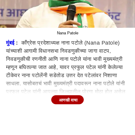
Nana Patole
मुंबई
:
काँग्रेस प्रदेशाध्यक्ष नाना पटोले (Nana Patole)
यांच्याशी आगामी विधानसभा निवडणुकीच्या जागा वाटप,
निवडणुकीची रणनीती आणि नाना पटोले यांना भावी मुख्यमंत्री
म्हणून बघितल्या जात आहे, यावर प्रफुल पटेल यांनी केलेल्या
टीकेवर नाना पटोलेंनी सडेतोड उत्तर देत पटेलांवर निशाणा
साधला. यासोबतचं भावी मुख्यमंत्री पदावरून नाना पटोले यांनी
प्रफुल पटेल यांनी आपल्या जिल्ह्यातील पोरगा मोठा होत असेल
तर त्याला आशीर्वाद द्यावा असं वक्तव्य करून पटोले यांनी
आणखी वाचा
त्यांच्या मनातील मुख्यमंत्री पदाबाबत इच्छा व्यक्त केली.
आरक्षणाच्या मुद्द्यावर बोलताना नाना पटोले म्हणाले, महायुती
सरकारनं मराठा समाजाला फसवलं त्याच्याबद्दलं आक्रोश