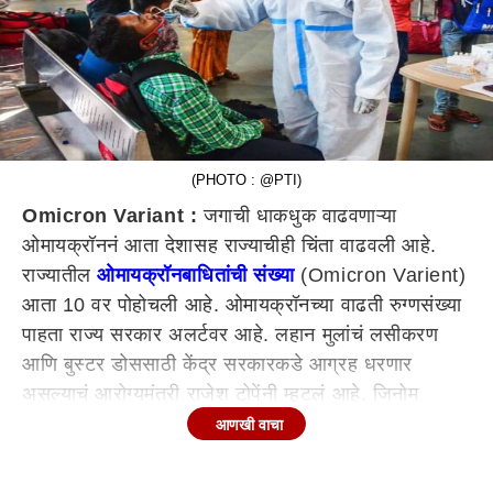
(PHOTO : @PTI)
Omicron Variant :
जगाची धाकधुक वाढवणाऱ्या
ओमायक्रॉननं आता देशासह राज्याचीही चिंता वाढवली आहे.
राज्यातील
ओमायक्रॉनबाधितांची संख्या
(Omicron Varient)
आता 10 वर पोहोचली आहे. ओमायक्रॉनच्या वाढती रुग्णसंख्या
पाहता राज्य सरकार अलर्टवर आहे. लहान मुलांचं लसीकरण
आणि बुस्टर डोससाठी केंद्र सरकारकडे आग्रह धरणार
असल्याचं आरोग्यमंत्री राजेश टोपेंनी म्हटलं आहे. जिनोम
सिक्वेन्सिंग तपासणीची औरंगाबाद आणि नागपूरमध्ये नवीन लॅब
आणखी वाचा
तयार करणार असल्याचं टोपेंनी यावेळी सांगितलं.