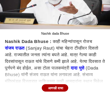
Nashik dada Bhuse
Nashik Dada Bhuse :
काही महिन्यांपासून रोजच
संजय राऊत
(Sanjay Raut) यांचा चेहरा टीव्हीवर दिसतो
आहे. राज्यातील जनता त्यांना बघते आहे. मात्र गेल्या काही
दिवसांपासून राऊत यांचे दिसणे कमी झाले आहे. येत्या दिवसात ते
पूर्णपणे बंद होईल, असा टोला पालकमंत्री
दादा भुसे
(Dada
Bhuse) यांनी संजय राऊत यांना लगावला आहे. संभाव्य
मंत्रिमंडळ विस्तारात नाशिकच्या काही आमदारांना स्थान मिळेल
काय? या प्रश्नावर भुसे यांनी सावध भूमिका घेत हा सर्व निर्णय
आणखी वाचा
मुख्यमंत्री एकनाथ शिंदे
यांचा असल्याचे सांगून मंत्री मंडळ
विस्तारावर भाष्य करण्याचे टाळले.