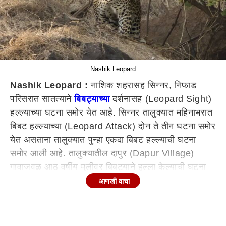
Nashik Leopard
Nashik Leopard :
नाशिक शहरासह सिन्नर, निफाड
परिसरात सातत्याने
बिबट्याच्या
दर्शनासह (Leopard Sight)
हल्ल्याच्या घटना समोर येत आहे. सिन्नर तालुक्यात महिनाभरात
बिबट हल्ल्याच्या (Leopard Attack) दोन ते तीन घटना समोर
येत असताना तालुक्यात पुन्हा एकदा बिबट हल्ल्याची घटना
समोर आली आहे. तालुक्यातील दापुर (Dapur Village)
गावाजवळ आठ वर्षीय मुलीवर बिबट्याने हल्ला केल्याची घटना
घडली आहे. आज सकाळच्या सुमारास ही घटना घडली.
आणखी वाचा
नाशिक
च्या (Nashik) आजूबाजूचा परिसरात बिबट्याचा
अधिवास असल्याचे वेळोवेळी अधोरेखित होत आहे. अनेकदा